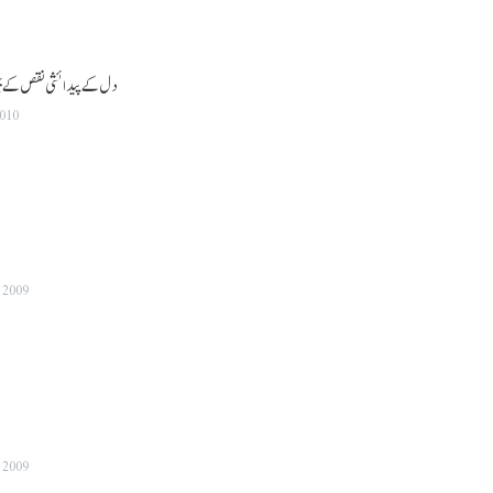
دل کے پیدائشی نقص کے ب
2010
 2009
 2009