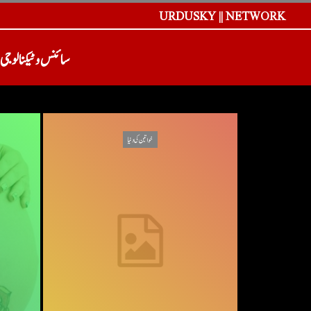
URDUSKY || NETWORK
سائنس و ٹیکنالوجی
خواتین کی دنیا