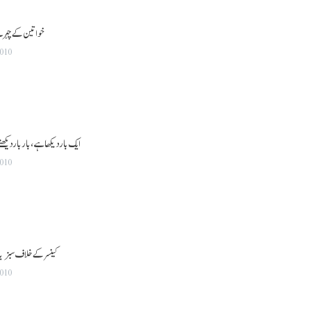
خواتین کے چہرے
2010
ایک بار دیکھا ہے ، بار بار دی
2010
کینسر کے خلاف سبزیاں
2010