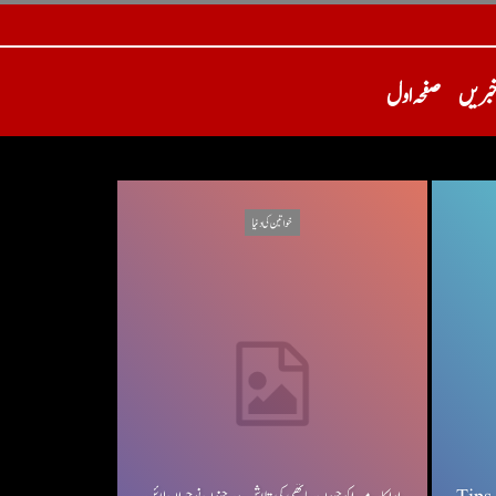
خبریں
صفحہ اول
خواتین کی دنیا