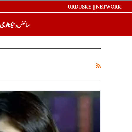
URDUSKY || NETWORK
سائنس و ٹیکنالوجی