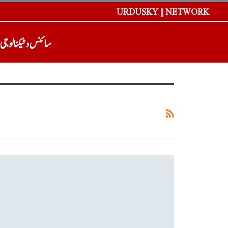
URDUSKY || NETWORK
سائنس و ٹیکنالوجی