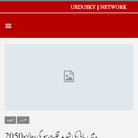
URDUSKY || NETWORK
منظر نامہ
تحقیقات
2050ء میں پانی کی شدید قلت ہو گی، جائزہ