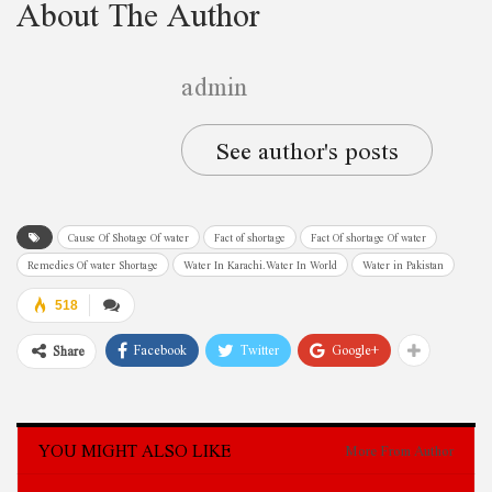
About The Author
admin
See author's posts
Cause Of Shotage Of water
Fact of shortage
Fact Of shortage Of water
Remedies Of water Shortage
Water In Karachi.Water In World
Water in Pakistan
518
Facebook
Twitter
Google+
Share
YOU MIGHT ALSO LIKE
More From Author