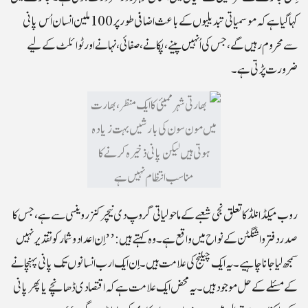
کہا گیا ہے کہ موسمیاتی تبدیلیوں کے باعث اضافی طور پر 100 ملین انسان اُس پانی
سے محروم رہیں گے، جس کی اُنہیں پینے، پکانے، صفائی، نہانے اور ٹوائلٹ کے لیے
ضرورت پڑتی ہے۔
روب میکڈانلڈ کا تعلق نجی شعبے کے ماحولیاتی گروپ دی نیچر کنزروینسی سے ہے، جس کا
صدر دفتر واشنگٹن کے نواح میں واقع ہے۔ وہ کہتے ہیں:’’اِن اعداد و شمار کو تقدیر نہیں
سمجھ لیا جانا چاہیے۔ یہ ایک چیلنج کی علامت ہیں۔ اِن ایک ارب انسانوں تک پانی پہنچانے
کے مسئلے کے حل موجود ہیں۔ یہ محض ایک علامت ہے کہ اقتصادی ڈھانچے یا پھر پانی