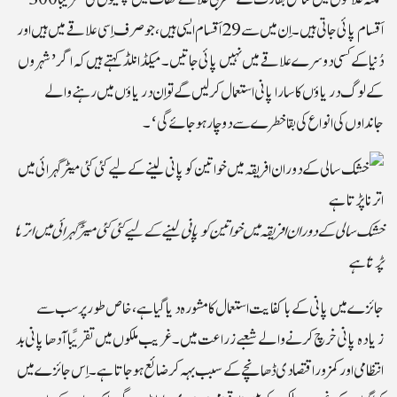
اَقسام پائی جاتی ہیں۔ اِن میں سے 29 اَقسام ایسی ہیں، جو صرف اِسی علاقے میں ہیں اور
دُنیا کے کسی دوسرے علاقے میں نہیں پائی جاتیں۔ میکڈانلڈ کہتے ہیں کہ اگر ’شہروں
کے لوگ دریاؤں کا سارا پانی استعمال کر لیں گے تو اِن دریاؤں میں رہنے والے
جانداوں کی انواع کی بقا خطرے سے دوچار ہو جائے گی‘۔
خشک سالی کے دوران افریقہ میں خواتین کو پانی لینے کے لیے کئی کئی میٹر گہرائی میں اترنا
پڑتا ہے
جائزے میں پانی کے باکفایت استعمال کا مشورہ دیا گیا ہے، خاص طور پر سب سے
زیادہ پانی خرچ کرنے والے شعبے زراعت میں۔ غریب ملکوں میں تقریباً آدھا پانی بد
انتظامی اور کمزور اقتصادی ڈھانچے کے سبب بہہ کر ضائع ہو جاتا ہے۔ اِس جائزے میں