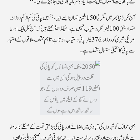
کے باکفایت استعمال میں بہت زیادہ سرمایہ کاری کی جانا پڑے گی۔‘‘
آج کل دُنیا بھر میں تقریباً 150 ملین انسان ایسے ہیں، جنہیں پانی کی کم از کم روزانہ
مقدار یعنی 100 لیٹر بھی دستیاب نہیں ہے۔ میکڈانلڈ کہتے ہیں کہ آج کل ایک اوسط
امریکی شہری کو روزانہ 376 لیٹر پانی دستیاب ہوتا ہے تاہم مختلف علاقوں کے اعتبار
سے پانی کا حقیقی استعمال مختلف ہے۔
جن ممالک کو شہروں کی آبادی میں اضافے اور پانی کی بڑھتی قلت کے مسئلے کا سامنا
ہے، اُن میں بھارت اور چین سرفہرست ہیں۔ چھ بھارتی شہروں ممبئی، دہلی، کولکتہ،