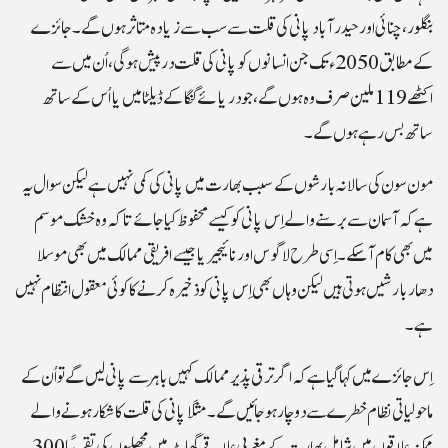
بنگلور، چنائی اور حیدرآباد پانی کی قلت سے سب سے زیادہ متاثر ہوں گے۔ جائزے
کے مطابق 2050ء تک جن انسانوں کو پانی کی قلت درپیش ہو گی، اُن میں سے
اکٹھے 119 ملین صرف وہ ہوں گے، جو دریائے گنگا کے ڈیلٹا میں یا اُس کے ساتھ
ساتھ بس رہے ہوں گے۔
مون سون کی سالانہ بارشوں کے سبب بھارت میں پانی کی کمی نہیں ہے لیکن سوال یہ
ہے کہ آسمان سے برسنے والے اِس پانی کو کیسے محفوظ کیا جائے تاکہ وہ خشک موسم
میں بھی کام آ سکے۔ اِسی طرح لاگوس اورنائیجیریا جیسے افریقی ممالک میں بھی موسلا
دھار بارشیں ہوتی ہیں لیکن وہاں بھی اِس پانی کو ذخیرہ کرنے کا کوئی معقول انتظام نہیں
ہے۔
اِس جائزے میں کہا گیا ہے کہ اگر ترقی پذیر ممالک کہیں باہر سے پانی لیں گے تو اُن کے
ماحولیاتی نظام خطرے سے دوچار ہو جائیں گے۔ مثلاً پانی کی قلت کا شکار ہونے والے
ممکنہ علاقوں میں شامل بھارت کے مغربی علاقے گھاٹ میں مچھلیوں کی تقریباً 300