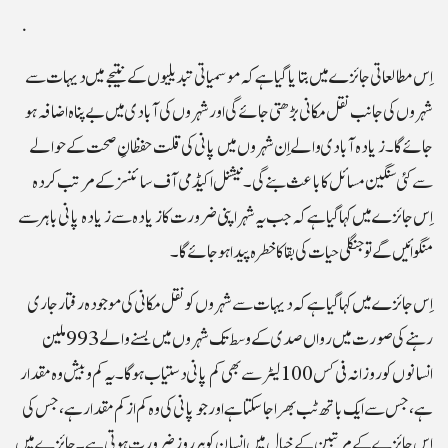
اِس مطالعاتی جائزے میں بتایا گیا ہے کہ موسمیاتی تبدیلیوں کے نتیجے میں دیہات سے
شہروں کی جانب نقل مکانی بڑھتی جائے گی اور شہروں کی آبادی میں بے پناہ اضافہ ہو
جائے گا۔ زیادہ آبادی والے اِن شہروں میں پانی کی قلت حفظانِ صحت کے حوالے
سے کئی سنگین مسائل کا باعث بنے گی۔ نیشنل اکیڈمی آف سائنسز کے مرتب کردہ
اِس جائزے میں کہا گیا ہے کہ جب یہ شہر اپنی ضرورت کا زیادہ سے زیادہ پانی باہر سے
منگوائیں گے تو جنگلی حیات کی بقا کا خطرہ پیدا ہو جائے گا۔
اِس جائزے میں کہا گیا ہے کہ دیہات سے شہروں کو نقل مکانی کی موجودہ رفتار جاری
رہنے کی صورت میں رواں صدی کے وسط تک شہروں میں بسنے والے 993 ملین
انسانوں کو روزانہ فی کس 100 لیٹر سے بھی کم پانی دستیاب ہوگا۔ یہ کم و بیش وہ مقدار
ہے، جس سے ایک باتھ ٹب بھرا جا سکتا ہے اور جو پانی کی وہ کم از کم مقدار ہے، جس کی
اِس جائزے کے مرتبین کے خیال میں انسان کو ہر روز ضرورت ہوتی ہے۔ جائزے میں