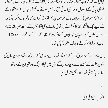
کہا گیا ہے کہ غریب ملکوں کو بین الاقوامی امداد دی جانا پڑے گی تاکہ وہاں کے باسیوں
کو بھی پانی کے استعمال کا بنیادی انسانی حق حاصل ہو سکے۔ گزشتہ برس اقوام متحدہ کے
زیر اہتمام موسمیاتی تبدیلیوں کے موضوع پر منعقدہ مذاکرات میں غریب ملکوں کی مدد
کے لیے ایک عالمگیر فنڈ قائم کرنے پر اتفاقِ رائے ہو گیا تھا، جس کے تحت سن 2020ء
سے ان ملکوں کو موسمیاتی تبدیلیوں کے اثرات کا مقابلہ کرنے کے لیے سالانہ 100
ارب ڈالر فراہم کرنے کا ہدف مقرر کیا گیا تھا۔
اِس جائزے کے مطابق دُنیا کے جو دیگر شہر رواں صدی کے وسط تک ممکنہ طور پر پانی کی
شدید قلت کے مسئلے سے دوچار ہوں گے، اُن میں منیلا، بیجنگ اور تہران کے ساتھ
ساتھ پاکستانی شہر لاہور بھی شامل ہے۔
بشکریہ ڈی ڈبلیوڈی