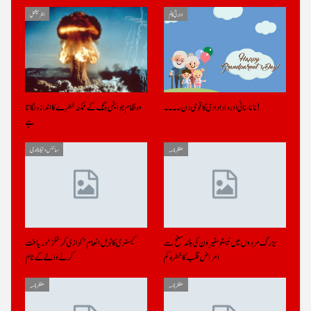
ادارتی کالم
انٹرنیشنل
نانا، نانی اور دادا دادی کا قومی دن ۔۔۔۔!
وہ نظام جو ایٹمی جنگ کے ممکنہ خطرے کا اندازہ لگاتا
ہے
منظر نامہ
سائنس و ٹیکنالوجی
بزرگ مردوں میں ٹیسٹوسٹیرون کی بلند سطح سے
کیمسٹری کا نوبل انعام ’کوازی کرسٹلز‘ دریافت
امراض قلب کا خطرہ کم
کرنے والے کے نام
منظر نامہ
منظر نامہ