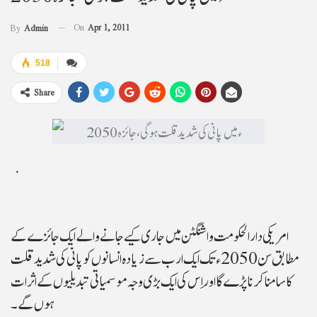
On
Apr 1, 2011
By
Admin
518
Share
امریکی دارالحکومت واشنگٹن میں جاری کیے جانے والے ایک جائزے کے
مطابق سن 2050ء تک ایک ارب سے زیادہ انسانوں کو پانی کی شدید قلت
کا سامنا کرنا پڑے گا اور اِس کی ایک بڑی وجہ موسمیاتی تبدیلیوں کے اثرات
ہوں گے۔