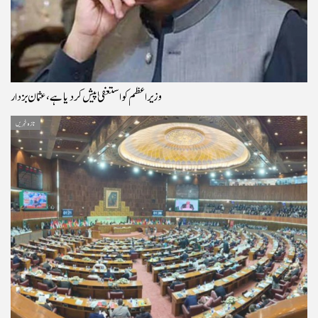
وزیراعظم کو استعفیٰ پیش کر دیا ہے، عثمان بزدار
تازہ خبریں