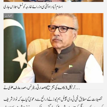
اسلام آباد: او آئی سی وزرائے خارجہ کونسل اجلاس جاری
قومی خبریں
آرٹیکل 63 اے کی تشریح کا صدارتی ریفرنس، صدرعارف علوی نے…
تفصیلات کے مطابق نجی ٹی وی چینل ہم نیوز نے ذرائع سے دعویٰ کیا ہے کہ نوازشریف