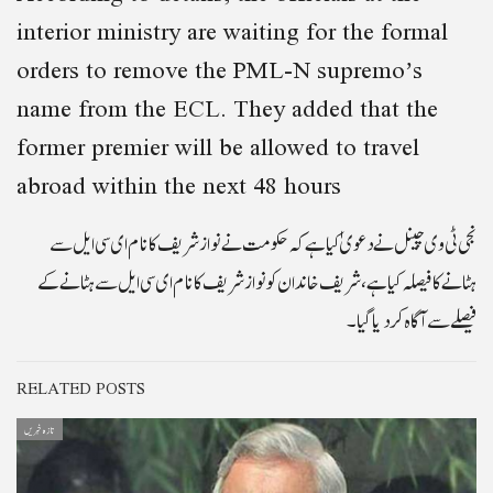
interior ministry are waiting for the formal
orders to remove the PML-N supremo’s
name from the ECL. They added that the
former premier will be allowed to travel
abroad within the next 48 hours
نجی ٹی وی چینل نے دعویٰ کیا ہے کہ حکومت نے نوازشریف کانام ای سی ایل سے
ہٹانے کا فیصلہ کیا ہے، شریف خاندان کونوازشریف کانام ای سی ایل سے ہٹانے کے
فیصلے سے آگاہ کردیا گیا۔
RELATED POSTS
تازہ خبریں