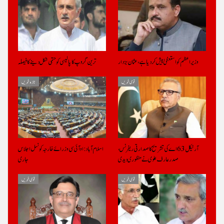
وزیراعظم کو استعفیٰ پیش کر دیا ہے، عثمان بزدار
ترین گروپ کا پالیسی کو حتمی شکل دینے کا فیصلہ
قومی خبریں
تازہ خبریں
آرٹیکل 63 اے کی تشریح کا صدارتی ریفرنس،
اسلام آباد: او آئی سی وزرائے خارجہ کونسل اجلاس
صدرعارف علوی نے منظوری دیدی
جاری
قومی خبریں
قومی خبریں