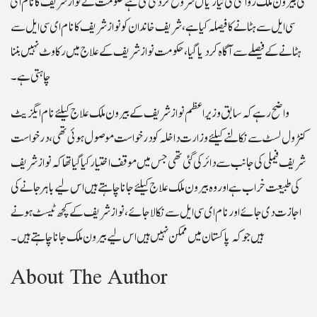
کی بیرون ملک روانگی کی تیاریاں شروع کر دی گئی ہے حکومت نے نوازشریف کانام ای
سی ایل سے ہٹانے کا فیصلہ کیا ہے، شریف خاندان کونوازشریف کانام ای سی ایل سے
ہٹانے کے فیصلے سے آگاہ کردیا گیا،حکومت نواز شریف کے علاج میں رکاوٹ نہیں بننا
چاہتی ہے۔
واضح رہے کہ سابق وزیراعظم نوازشریف کے بیرون ملک علاج کیلئے نام ایگزیٹ
کنٹرول لسٹ سے نکالنے کیلئے وزارت داخلہ کو درخواست موصول ہوئی تھی، درخواست
شریف فیملی کی جانب سے دائر کی گئی تھی جس میں موقف اختیار کیا گیاتھا کہ نوازشریف
کی طبیعت خراب ہے اور وہ بیرون ملک علاج کیلئے جانا چاہتے ہیں اس لیے باہر جانے کی
اجازت دی جائے اور نام ای سی ایل سے نکالا جائے، نوازشریف کے کچھ ٹیسٹ ہونے
ہیں جو کہ پاکستان میں ممکن نہیں ہیں اس لیے بیرون ملک جانا چاہتے ہیں۔
About The Author