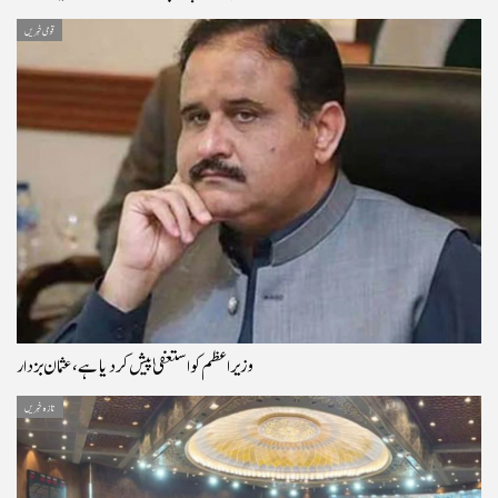
قومی خبریں
وزیراعظم کو استعفیٰ پیش کر دیا ہے، عثمان بزدار
تازہ خبریں