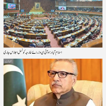
اسلام آباد: او آئی سی وزرائے خارجہ کونسل اجلاس جاری
قومی خبریں