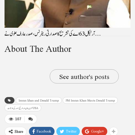
آرٹیکل 63 اے کی تشریح کا صدارتی ریفرنس، صدرعارف علوی نے…
About The Author
See author's posts
Imran khan and Donald Trump
PM Imran Khan Meets Donald Trump
عمران خان اور امریکی صدر کی ملاقات USA
107
Facebook
Twitter
Google+
Share