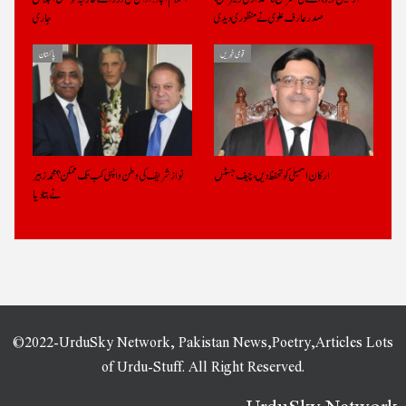
صدرعارف علوی نے منظوری دیدی
جاری
قومی خبریں
پاکستان
ارکان اسمبلی کو تحفظ دیں، چیف جسٹس
نواز شریف کی وطن واپسی کب تک ممکن؟ محمد زبیر
نے بتادیا
©2022-UrduSky Network, Pakistan News,Poetry,Articles Lots
of Urdu-Stuff. All Right Reserved.
UrduSky Network