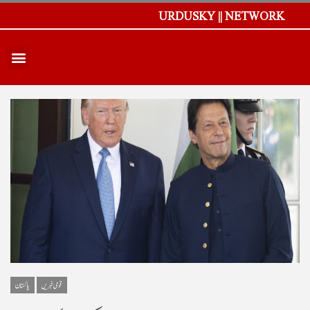
URDUSKY || NETWORK
قومی خبریں
پاکستان