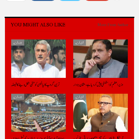
YOU MIGHT ALSO LIKE
More From Author
قومی خبریں
تازہ خبریں
وزیراعظم کو استعفیٰ پیش کر دیا ہے، عثمان بزدار
ترین گروپ کا پالیسی کو حتمی شکل دینے کا فیصلہ
قومی خبریں
تازہ خبریں
آرٹیکل 63 اے کی تشریح کا صدارتی ریفرنس،
اسلام آباد: او آئی سی وزرائے خارجہ کونسل اجلاس