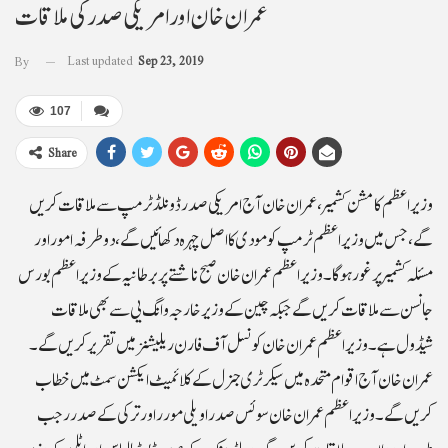
عمران خان اور امریکی صدر کی ملاقات
Last updated
Sep 23, 2019
By
107
Share
وزیراعظم کا مشن کشمیر، عمران خان آج امریکی صدر ڈونلڈ ٹرمپ سے ملاقات کریں
گے، جس میں وزیراعظم ٹرمپ کو مودی کا اصل چہرہ دکھائیں گے، دو طرفہ امور اور
مسئلہ کشمیر پر غور ہوگا۔وزیر اعظم عمران خان صبح ناشتے پر برطانیہ کے وزیر اعظم بورس
جانسن سے ملاقات کریں گے جبکہ چین کے وزیر خارجہ وانگ یی سے بھی ملاقات
شیڈول ہے۔ وزیر اعظم عمران خان کونسل آف فارن ریلیشنز میں تقریر کریں گے۔
عمران خان آج اقوام متحدہ میں سیکرٹری جنرل کے کلائمیٹ ایکشن سمٹ میں خطاب
کریں گے۔ وزیر اعظم عمران خان سوئس صدر اویلی مورر اور ترکی کے صدر رجب
طیب اردوان سے ملاقات کریں گے، ورلڈ بینک کے صدر ڈیوڈ مالپاس اور اٹلی کے وزیر