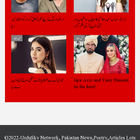
زارا نور عباس ’عہد وفا‘ کی کامیابی پر ساتھیوں اور
ارشد وارثی نے اپنے شہرہ آفاق کردار کو احمقانہ کہہ
آئی ایس پی آر کی شکر گزار
دیا
فن و فنکار
فن و فنکار
Iqra Aziz and Yasir Hussain
شادی کب ہے؟ منشا پاشا نے منگنی ہوتے ہی جواب
tie the knot!
دے دیا
©2022-UrduSky Network, Pakistan News,Poetry,Articles Lots