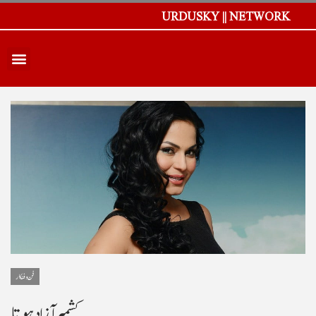
URDUSKY || NETWORK
فن و فنکار
کشمیر آزاد ہوتا