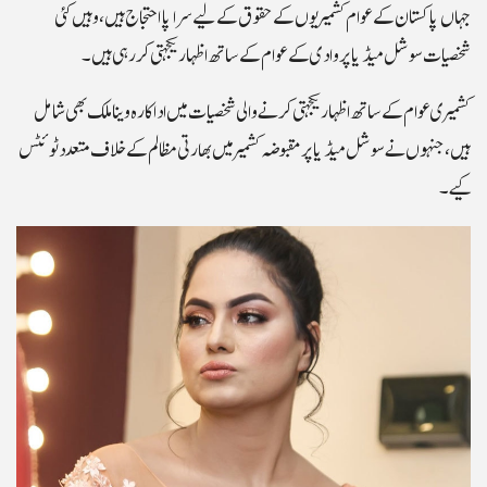
جہاں پاکستان کے عوام کشمیریوں کے حقوق کے لیے سراپا احتجاج ہیں، وہیں کئی
شخصیات سوشل میڈیا پر وادی کے عوام کے ساتھ اظہار یکجہتی کر رہی ہیں۔
کشمیری عوام کے ساتھ اظہار یکجہتی کرنے والی شخصیات میں اداکارہ وینا ملک بھی شامل
ہیں، جنہوں نے سوشل میڈیا پر مقبوضہ کشمیر میں بھارتی مظالم کے خلاف متعدد ٹوئٹس
کیے۔