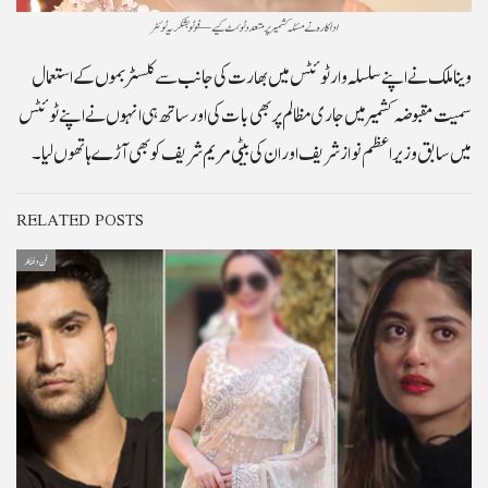
اداکارہ نے مسئلہ کشمیر پر متعدد ٹوئٹ کیے — فوٹو بشکریہ ٹوئٹر
وینا ملک نے اپنے سلسلہ وار ٹوئٹس میں بھارت کی جانب سے کلسٹر بموں کے استعمال
سمیت مقبوضہ کشمیر میں جاری مظالم پر بھی بات کی اور ساتھ ہی انہوں نے اپنے ٹوئٹس
میں سابق وزیراعظم نواز شریف اور ان کی بیٹی مریم شریف کو بھی آڑے ہاتھوں لیا۔
RELATED POSTS
فن و فنکار