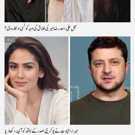
سجل علی، احد رضا میر کی طلاق کی وجہ کونسی اداکارہ بنی؟
فن و فنکار
میرا راجپوت نے یوکرینی صدر کے ناقد کو آئینہ دکھادیا