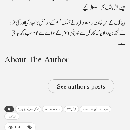
جیسے ہیش ٹیگ بھی استعمال کیے۔
وینا ملک کے اس ٹوئٹ پر متعدد افراد نے مختلف قسم کے رد عمل کا اظہار کیا اور کئی افراد
نے انہیں یاد دلایا کہ کارگل سے فوج کی واپسی کے حوالے سے قوم سب کچھ جانتی
ہے۔
About The Author
See author's posts
اداکارہ نے مسئلہ کشمیر پر متعدد ٹوئٹ کیے
آرٹیکل 370
veena malik
’کارگل سے فوج کو نہ بلایا ہوتا
کشمیر آزاد ہوتا
131