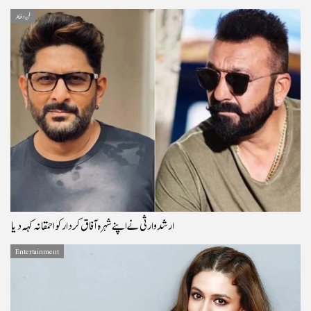
فن و فنکار
ارشد وارثی نے اپنے شہرہ آفاق کردار کو احمقانہ کہہ دیا
Entertainment