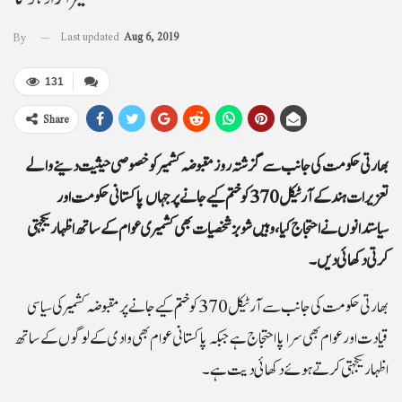
Last updated
Aug 6, 2019
By
131
Share
بھارتی حکومت کی جانب سے گزشتہ روز مقبوضہ کشمیر کو خصوصی حیثیت دینے والے
تعزیرات ہند کے آرٹیکل 370 کو ختم کیے جانے پر جہاں پاکستانی حکومت اور
سیاستدانوں نے احتجاج کیا، وہیں شوبز شخصیات بھی کشمیری عوام کے ساتھ اظہار یکجہتی
کرتی دکھائی دیں۔
بھارتی حکومت کی جانب سے آرٹیکل 370 کو ختم کیے جانے پر مقبوضہ کشمیر کی سیاسی
قیادت اور عوام بھی سراپا احتجاج ہے جبکہ پاکستانی عوام بھی وادی کے لوگوں کے ساتھ
اظہار یکجہتی کرتے ہوئے دکھائی دیت ہے۔