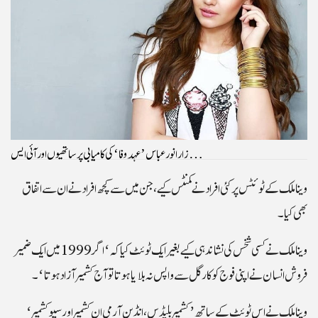
زارا نور عباس ’عہد وفا‘ کی کامیابی پر ساتھیوں اور آئی ایس…
وینا ملک کے ٹوئٹس پر کئی افراد نے کمنٹس کیے، جن میں سے کچھ افراد نے ان سے اتفاق
بھی کیا۔
وینا ملک نے کسی شخس کی نشاندہی کیے بغیر ایک ٹوئٹ کیا کہ ‘اگر 1999 میں ایک ضمیر
فروش انسان نے اپنی فوج کو کارگل سے واپس نہ بلایا ہوتا تو آج کشمیر آزاد ہوتا‘۔
وینا ملک نے اس ٹوئٹ کے ساتھ ’کشمیر بلیڈس، انڈین آرمی ان کشمیر اور سیو کشمیر‘