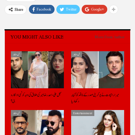
Facebook
Twitter
Google+
Share
YOU MIGHT ALSO LIKE
More From Author
فن و فنکار
فن و فنکار
میرا راجپوت نے یوکرینی صدر کے ناقد کو آئینہ
سجل علی، احد رضا میر کی طلاق کی وجہ کونسی اداکارہ
دکھادیا
بنی؟
Entertainment
فن و فنکار