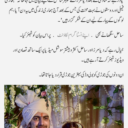
فیملی اور دوستوں نے بہت محنت کی جس کے بعد آج ہماری زندگی میں یہ دن آیا، ہم
لوگوں کے پیار کے لیے ان کے شکرگزار ہیں’۔
ساحل سنگھا نے بھی
اپنے انسٹاگرام اکاؤنٹ
پر اس بیان کو شیئر کیا۔
خیال رہے کہ دیا مرزا اور ساحل اکثر و بیشتر سوشل میڈیا پر ایک ساتھ تصاویر اور
ویڈیوز شیئر کرتے آرہے ہیں۔
ان دونوں کی جوڑی کو بولی وڈ کی بہترین جوڑی قرار دیا جاتا تھا۔