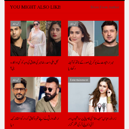
YOU MIGHT ALSO LIKE
More From Author
فن و فنکار
فن و فنکار
میرا راجپوت نے یوکرینی صدر کے ناقد کو آئینہ
سجل علی، احد رضا میر کی طلاق کی وجہ کونسی اداکارہ
دکھادیا
بنی؟
Entertainment
فن و فنکار
زارا نور عباس ’عہد وفا‘ کی کامیابی پر ساتھیوں اور
ارشد وارثی نے اپنے شہرہ آفاق کردار کو احمقانہ کہہ
آئی ایس پی آر کی شکر گزار
دیا