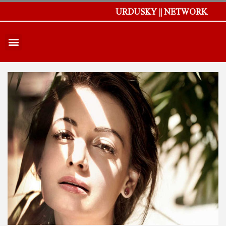
URDUSKY || NETWORK