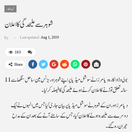
فن و فنکار
شوہر سے علیحدگی کا اعلان
Last updated
Aug 1, 2019
By
163
Share
بولی وڈ اداکارہ دیا مرزا نے سوشل میڈیا پر اپنے شوہر اور بزنس مین ساحل سنگھا سے 11
سالہ تعلق توڑنے کا اعلان کرنے ہوئے علیحدگی کا فیصلہ کرلیا۔
دیا مرزا اور ان کے شوہر نے سوشل میڈیا پر بیان جاری کیا جس میں انہوں نے ایک
دوسرے سے علیحدہ ہونے کا اعلان کیا، جس کے سامنے آنے کے بعد ان کے مداح
حیران رہ گئے۔