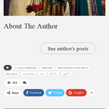
About The Author
See author's posts
11 years relationship
bollywood
Bollywood actress Diya Mirza
سوشل میڈیا
ساحل سنگھا
دیا مرزا
بولی وڈ اداکارہ دیا مرزا
diya mirza
163
Facebook
Twitter
Google+
Share