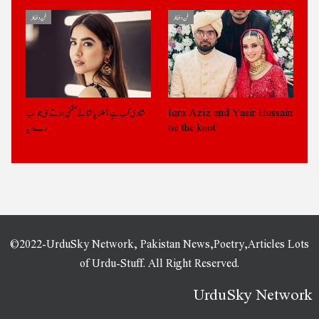
فن و فنکار
فن و فنکار
Iqra Aziz and Yasir Hussain
شادی کب ہے؟ منشا پاشا نے منگنی ہوتے ہی جواب
tie the knot!
دے دیا
©2022-UrduSky Network, Pakistan News,Poetry,Articles Lots
of Urdu-Stuff. All Right Reserved.
UrduSky Network