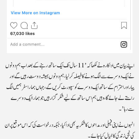
اپنے بیان میں اداکارہ نے لکھا کہ ’11 سال تک ایک ساتھ رہنے کے بعد اب ہم دونوں
نے ایک دوسرے سے الگ ہونے کا فیصلہ کرلیا، ہم دونوں ہمیشہ دوست رہیں گے اور
پیار اور احترام کے ساتھ ایک دوسرے کو سپورٹ کریں گے، جہاں ہمارا سفر ہمیں الگ
راستے لے جائے گا، وہیں ہم اس ساتھ کے لیے شکرگزار ہیں جو ہمارا ایک دوسرے
سے رہا’۔
انہوں نے اپنی فیملی اور مداحوں کا شکریہ بھی ادا کیا، جبکہ درخواست کی کہ اس موقع پر ان
کی نجی زندگی کا خیال کیا جائے۔