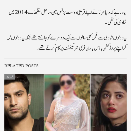
یاد رہے کہ دیا مرزا نے اپنے قریبی دوست بزنس مین ساحل سنگھا سے 2014 میں
شادی کی تھی۔
یہ دونوں شادی سے قبل کئی سالوں سے ایک دوسرے کو جانتے تھے جبکہ یہ دونوں مل
کر اپنے پروڈکشن ہاؤس بارن فری انٹرٹینمنٹ پر کام کرتے تھے۔
RELATED POSTS
فن و فنکار