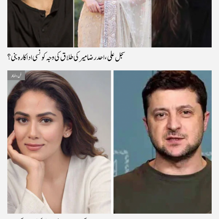
سجل علی، احد رضا میر کی طلاق کی وجہ کونسی اداکارہ بنی؟
فن و فنکار