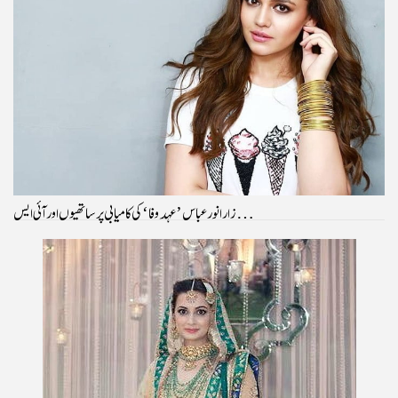
زارا نور عباس ’عہد وفا‘ کی کامیابی پر ساتھیوں اور آئی ایس…