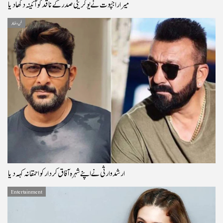
میرا راجپوت نے یوکرینی صدر کے ناقد کو آئینہ دکھادیا
فن و فنکار
ارشد وارثی نے اپنے شہرہ آفاق کردار کو احمقانہ کہہ دیا
Entertainment