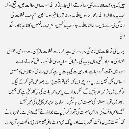
ہیں کہ ہر وقت اللہ سے یہی دعا کرتے رہنی چاہئے کہ اللہ موت اس حالت میں واقع ہو کہ
لب پہ ہو لاالہ الااللہ، محمد الرسول اللہ ۔ اور خاتمہ بالخیر ہو۔آمین. ہم سب غفلت کی
زندگی جی رہے ہیں ۔الا ماشاء اللہ۔لہو ولعب،کیبل، انٹرنیٹ،فلمیں ، گانا بجانااور دیگر
دنیا
جہاں کی خرافات میں زندگی بسر ہو رہی ہے. نماز سے غفلت،قرآن سے دوری،حقوق
العبادکی عدم ادائیگی، ماں باپ کی نافرمانی اور ایسے ہی اللہ کو ناراض کرنے والے
امورمیں وقت گزر رہا ہے.اور حیرت کی بات یہ ہے کہ ان ساری کوتاہیوں کا مطلق
احساس بھی نہیں ہے.یہ سوچتے ہیں کہ ابھی تو وقت پڑا ہے بعد میں توبہ کرکے نیک
لوگوں میں شامل ہو جائیں گے. مگر ہمارے پاس اس بات کی کیا گارنٹی ہے کہ ہمیں
بعد میں توبہ استغفار کی مہلت مل جائیگی. ۔سامان سو برس کا پل کی خبر نہیں.
ہمیں اس وقت کی اور اس مہلت کی قدر کرنی چاہئے جو اللہ نے ہمیں دی ہے. کون جانے
کہ غفلت میں یہ وقت گزر جائے اور اچانک ہی موت کا فرشتہ ہماری چوکھٹ پر آن وارد