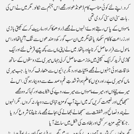
کرو. اپنے لئے کوئی مناسب کام ڈھونڈھو اور مجھے اس جہنم سے نکالو. مگر میں نے اس کی
بات سنی ان سنی کردی تھی.
ماموؤں کے پاس رہتے ہوئے انہوں نے مجھے ڈرا دھمکا کر اور مار پیٹ کر کے کھیتی باڑی
اور زراعت کا کام سکھا دیا تھا مگر میں ان سب گورکھ دھندھوں سے تنگ آگیا تھا اور اس
ماحول سے فرار حاصل کرنا چاہ رہا تھا. میں نے اپنی ماں سے کچھ پیسے قرض لئے اورایک
گاڑی خرید کر ایک کمپنی میں ملازمت حاصل کرلی جہاں میری نئے دوستوں کے ساتھ
ملاقات ہوئی جنہوں نے مجھے منشیات اور دیگر برائیوں سے متعارف کروایا. جب میری
ماں کو میری بے راہ رویوں کا علم ہوا تو شدتِ غم و صدمے سے وہ بیمار ہو گئی. اس نے
میرے چچاؤں اور میرے ماموؤں سے میرے رویے کی شکایت اور کہا کہ وہ مجھے
سمجھائیں اور نصیحت کریں کہ میں اپنے آپ کو مزید تباہی سے دوچار نہ کروں. مگر انہوں
نے پندونصائح اور شفقت سے سمجھانے بجھانے کی بجائے مجھے مارنا پیٹنا شروع کردیا
جسکا نتیجہ مزید سرکشی اور بغاوت کی شکل میں سامنے آیا.
گھر والوں کے شدت آمیز رویے کی وجہ سے میں گھر سے فرارہوگیا اور سارا وقت اپنے