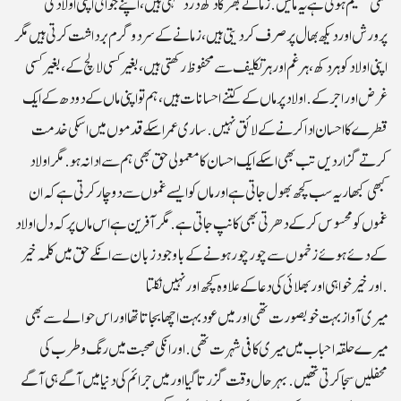
کتنی عظیم ہوتی ہے یہ مائیں. زمانے بھر کا دکھ درد سہتی ہیں، اپنے جوانی اپنی اولاد کی
پرورش اور دیکھ بھال پر صرف کردیتی ہیں، زمانے کے سرد وگرم برداشت کرتی ہیں مگر
اپنی اولاد کوہر دکھ، ہر غم اور ہر تکلیف سے محفوظ رکھتی ہیں، بغیر کسی لالچ کے، بغیر کسی
غرض اور اجر کے.اولاد پر ماں کے کتنے احسانات ہیں ، ہم تو اپنی ماں کے دودھ کے ایک
قطرے کا احسان ادا کرنے کے لائق نہیں. ساری عمر اسکے قدموں میں اسکی خدمت
کرتے گزاردیں تب بھی اسکے ایک احسان کا معمولی حق بھی ہم سے ادا نہ ہو. مگر اولاد
کبھی کبھار یہ سب کچھ بھول جاتی ہے اور ماں کو ایسے غموں سے دوچار کرتی ہے کہ ان
غموں کو محسوس کرکے دھرتی بھی کانپ جاتی ہے . مگر آفرین ہے اس ماں پر کہ دل اولاد
کے دئے ہوئے زخموں سے چورچور ہونے کے باوجود زبان سے انکے حق میں کلمہ خیر
اور خیرخواہی اور بھلائی کی دعا کے علاوہ کچھ اور نہیں نکلتا.
میری آواز بہت خوبصورت تھی اور میں عود بہت اچھا بجاتا تھا اور اس حوالے سے بھی
میرے حلقہ احباب میں میری کافی شہرت تھی.اور انکی صحبت میں رنگ وطرب کی
محفلیں سجا کرتی تھیں. بہرحال وقت گزرتا گیا اور میں جرائم کی دنیا میں آگے ہی آگے