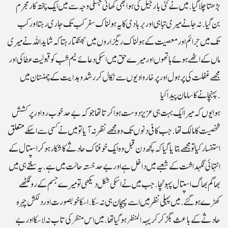
بڑھتا چلا گیا. میں نے کئی بار جیل کی ہوا بھی کھائی جسکی وجہ سے میں ایک پختہ کار مجرم
بن گیا.نہ جانے میری تباہی اوربربادی کا یہ ہولناک سفر کب تک جاری رہتا اور کب
تک میں جرائم اور معصیت کے ہولناک ریگزاروں میں بھٹکتا رہتا کہ شاید اللہ نے میری
ماں کے اٹھے ہوئے ہاتھوں اور میرے حق میں اسکی دعائے نیم شب کو قبولیت عطا کی او ر
مجھے غفلت کی پرہول اور پرخاروادیوں سے نکال کررشد وہدایت کے چمنستان میں
پہنچانے کا سامان پیدا کیا.
ہوا یوں کہ میرا ایک بہت ہی عزیز دوست ہوا کرتا تھا جو کہ بے حد خوب رواورپرکشش
شخصیت کا مالک تھا.جب کافی دنوں تک و ہ مجھے نظر نہ آیا تو میں نے کسی سے اسکے متعلق
استفسار کیا تو مجھے بتایا گیا کہ کچھ دن قبل وہ ایک خوفناک حادثے کا شکار ہوکر اسپتال کے
انتہائی نگہداشت کے شعبے میں داخل ہے اور بے حد خستہ حالت میں ہے. یہ سنتے ہی میں
بھاگم بھاگ اسپتال پہونچا. جب میں نے اسکی شکل دیکھی تو میرے جسم کے رونگٹھے
کھڑے ہوگئے.میں پہلی نظرمیں اسے پہچان ہی نہ سکا. اسکا خوبصورت اور دلکش چہرہ
حادثے کے باعث بگڑ کر کریہہ المنظر ہو گیا تھا. میں اس منظرکی تاب نہ لا سکا اور بے