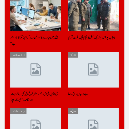
پنجاب پولیس فیڈ بیک سیل کا قیام ایک مثبت قدم
ہفتے میں چار دن کام، تین دن آرام: کتنا فائدہ مند
ہے؟
ادارتی کالم
اردو ادب و ثقافت
بے ادبیاں رفیع رضا
جی ایم پی ٹی وی لاھور سینٹر فرخ بشیر کی ریٹائر مینٹ
اور شاھدہ منی کے سپنے
ادارتی کالم
اردو ادب و ثقافت