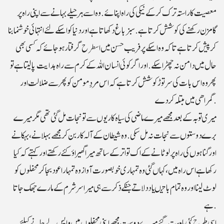
معصیت کا راستہ ترک کرکے نیکی کی راہ اپنائے. وہ اسے ہر حیلے بہانے سے اپنی راہ پر
گامزن رکھنے کی کوشش کرتا ہے. سبز باغ دکھاتا ہے اور دنیا کو اسکے لئے انتہائی خوشنما بنا
کر پیش کرتا ہے تاکہ وہ اسکے پرفریب حسن میں اسطرح گرفتار ہو جائے کہ کسی بھی
حال میں دامن نہ چھڑا سکے.اور اگر کوئی انسان اللہ کے کرم سے راہ ہدایت پالیتاہے تو
پھر وہ اس بات کی سر توڑ کوشش کرتا ہے کہ اس مردِ مومن کو پھر سے ضلالت اور
گمراھی میں مبتلہ کردے.
میری توبہ کے بعد مجھے میرے ماضی کی سیاہ کاریوں سے تو نجات مل گئی تھی مگر میرے
برے دوستوں سے نجات نہ مل سکی. وہ شیطان کے آلہ کار بن کر مجھے بہلانے، بہکانے
اورگناہوں کی راہ پر لوٹانے کے اک تواتر کے ساتھ میرا گھیراؤ کئے رکھتے اور کہتے کہ کیا
رکھا ہے اس راہ میں، کہاں گئی وہ تمہاری خوبصورت آواز وہ تمہارا عود بجا کر محفلوں کو
لوٹ لینااور وہ تما م باتیںیاد دلاتے جنکے ذکر سے ہی میرا سر شرم کے مارے جھک جاتا
ہے.
اسی طرح کئی ماہ بیت گئے میرے دوست مجھے اپنی محفلوں میں واپس لے جانے کیلئے