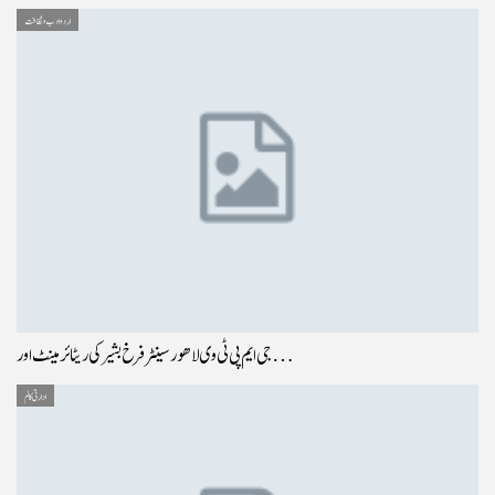
اردو ادب و ثقافت
جی ایم پی ٹی وی لاھور سینٹر فرخ بشیر کی ریٹائر مینٹ اور…
ادارتی کالم