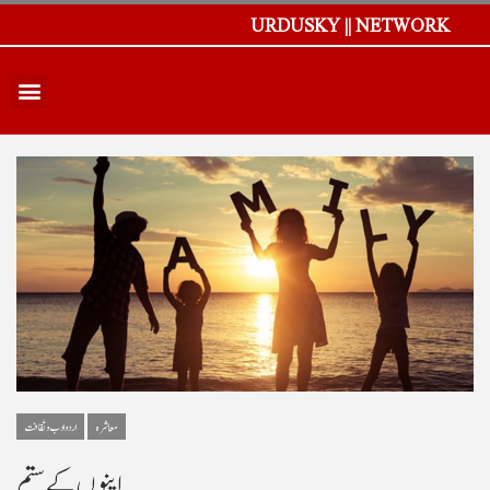
URDUSKY || NETWORK
معاشرہ
اردو ادب و ثقافت
اپنوں کے ستم