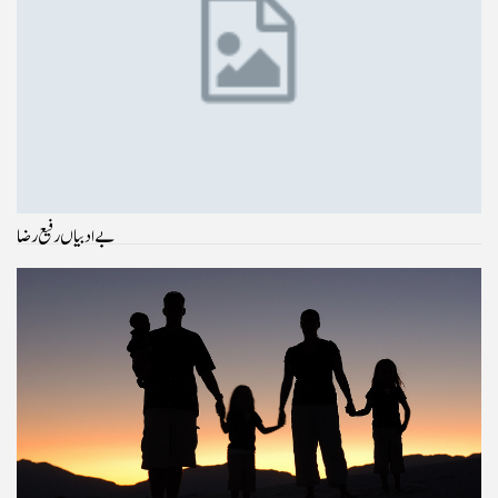
بے ادبیاں رفیع رضا