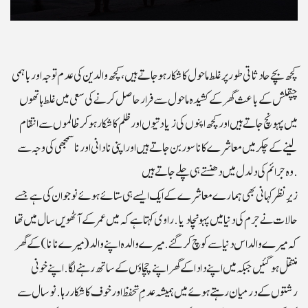
کچھ بچے حادثاتی طور پر غلط ماحول کا شکار ہوجاتے ہیں، کچھ والدین کی عدم توجہ اور باہمی
چپقلش کے باعث گھر کے کشیدہ ماحول سے فرار حاصل کرنے کی سعی میں غلط ہاتھوں
میں پہونچ جاتے ہیں اور کچھ اپنوں کی زیادتیوں اور ظلم کا شکار ہوکر ظالموں سے انتقام
لینے کے چکر میں معاشرے کا ناسور بن جاتے ہیں اور اپنی نادانی اور ناسمجھی کی وجہ سے
وہ جرائم کی دلدل میں دھنستے ہی چلے جاتے ہیں .
زیرِ نظر کہانی بھی ہمارے معاشرے کے ایک ایسے ہی ستائے ہوئے نوجوان کی ہے جسے
حالات نے جرم کی دنیا میں پہونچا دیا.راوی کہتا ہے کہ میں عمر کے آٹھویں سال میں تھا
کہ میرے والد اس دنیا سے کوچ کر گئے.میرے والدہ اپنے والد (میرے نانا) کے گھر
منتقل ہو گئیں جبکہ میں اپنے دادا کے گھر اپنے چچاؤں کے ساتھ رہنے لگا.اپنے خونی
رشتوں کے درمیان رہتے ہوئے میں ہمیشہ عدمِ تحفظ اور خوف کا شکار رہا.نوسال سے