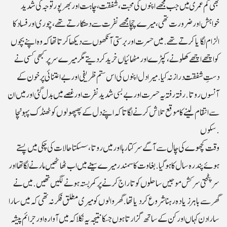
بھی کم عمری میں جب مجھے اپنوں کی محبت، شفقت ،چاہت اور بھر پور توجہ کی شدید
خواہش اور ضرورت تھی، میرے چچا مجھے نفرت سے دھتکارتے تھے، چوری اور فساد کا
الزام لگایا کرتے تھے. میں حسرت اور برستی آنکھوں سے دیکھا کرتا تھا کہ وہ اپنے بچوں
کو اچھے اچھے کھلونے، کپڑے اور مٹھائیاں خرید کر دیتے مگر میرے سر پرکبھی کسی نے
دستِ شفقت دراز نہ کیا. میرا دل اپنوں کی اس ستم ظریفی اور بے اعتنائی پر خون کے
آنسوں روتا. رفتہ رفتہ یہ حسرت اور بے بسی شدید نفرت اور غصے میں بدل گئی اور میں ان
سے انتقام لینے کا موقع تلاش کرنے لگاتاکہ اپنے دل کے پھپھولوں کو ٹھنڈک پہونچا
سکوں.
وقت کچھوے کی چال سے آگے سرکتا رہا اور میں روتا ، سسکتا حالات کی چکی میں پستے
ہوئے پندرہ سال کا ہو گیا.بغاوت کا سمندر میرے سینے میں اب ٹھاٹھیں مارنے لگا تھا اور
سرپٹحتی سرکش موجیں ساحلوں کو تاراج کرنے پر کمر بستہ ہونے لگیں تھیں.میں نے
گھر سے باہرزیادہ رہنا شروع کردیا تھا . گھر والوں کو میری مطلق فکر نہ تھی کہ میں سارا
سارا دن کہاں اور کن کے ساتھ گزارتا ہوں جسکا نتیجہ یہ نکلا کہ میں آوار ہ اور جرائم پیشہ