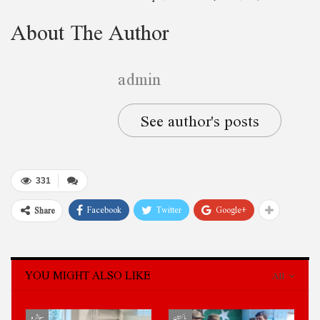
About The Author
admin
See author's posts
331
Facebook
Twitter
Google+
Share
YOU MIGHT ALSO LIKE
All
پاکستان
معاشرہ