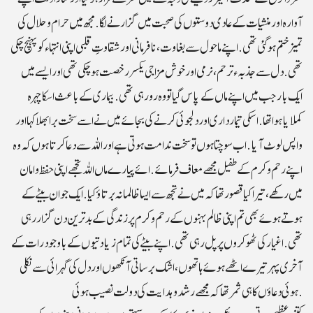
آوارہ اور منشیات کے عادی دوستوں کی صحبت میں گزارنے لگا. مجھ میں حرام و حلال کی
تمیزختم ہو گئی تھی.اپنے ماحول سے بغاوت،نافرمانی اور شقاوتِ قلبی اپنی انتہا ء کو پہنچ چکی
تھی.دل سے جذبہء ترحم، نرمی اور خوش مزاجی یکسر رخصت ہوچکی تھی اور ایسے میں
ایک بار جب میں اپنے ماں کے پاس گیا تو وہ رو رہی تھی. بیماری کے باعث اسکا چہرہ
کملایا ہوا تھا. اسکی تیمارداری اور دلجوئی کرنے کی بجائے میں نے اسے سخت برا بھلا کہا اور
واپس لوٹ آیا. اب سوچتا ہوں تو سخت ندامت ہوتی ہے اور اللہ سے دعا کرتا ہوں کہ وہ
اپنے رحم وکرم کے طفیل مجھے معاف فرمائے.ائے پیارے ماں اللہ تجھے اپنی حفظ وامان
میں رکھے، تیرا کیا قصور تھا کہ میں نے تجھ سے ایساظالمانہ برتاؤ کیا.ایک جوان بیٹے کے
ہوتے ہوئے بھی تم اپنی ظالم بہنوں کے رحم وکرم پر زندگی کے بدترین دن گزار رہی
تھی. اغیار کی ٹھوکروں پر پل رہی تھی. اپنے بیٹے کی تمام زیادتیوں کے باوجود رات کے
آخری پہر تیرے اٹھے ہوئے ہاتھوں، اشک برساتی آنکھوں اور دل کی گہرائی سے نکلی
ہوئی دعاؤں کا ہی ثمرتھا کہ مجھے رشد وہدایت کی دولت نصیب ہوئی.