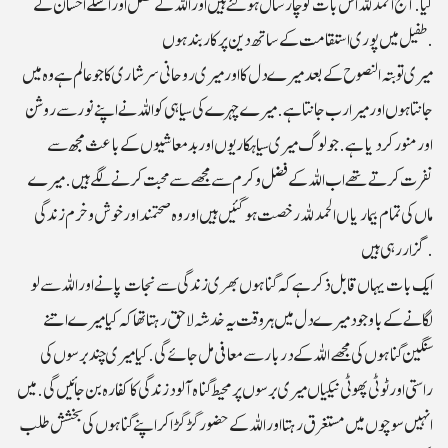
کیا. آج الحمد للہ اس بات کو چار سال ہوگئے ہیں اور اللہ کے فضل اور اسکے احسان کے
طفیل میں پوری استقامت کے ساتھ دین پر کاربند ہوں.
میری توبتہ النصوح کے بعد میرے دل کا اور میری روحانی سرشاری کا جو عالم ہے وہ میں
جانتا ہوں اور میرا رب جانتا ہے. میرے چہرے کی سیاہی کو اللہ نے اپنے نور سے روشن
اور منور کر دیا ہے.جو لوگ میری سیاہکاریوں اوربدمعاشیوں کے باعث مجھ سے
نفرت کرتے تھے اب اللہ کے فضل وکرم سے مجھے سے محبت کرنے لگے ہیں. میرے
ماں کی تمام بیماریاں الحمد للہ رخصت ہوگئیں ہیں اور وہ صحتمند اور خوش و خرم زندگی
گزار رہی ہیں.
ایک بات یہاں قابل ذکر ہے کہ گناہوں بھری زندگی سے نجات پانے اور اللہ سے لو
لگانے کے باوجود میرے دل میں ہر وقت یہ خدشہ لاحق رہتا تھا کہ کیا میرے اتنے
سنگین گناہوں کی مجھے اللہ کے دربار سے معافی مل جائے گی. کیا میری چند برسوں کی
راستی اورٹوٹی پھوٹی نیکیاں میری برسوں پر محیط گناہ آلود زندگی کا کفارہ بن جائیں گی.میں
انہیں سوچوں میں مستغرق رہتا اور اللہ کے حضور گڑگڑا کر اپنے گناہوں کی بخشش طلب