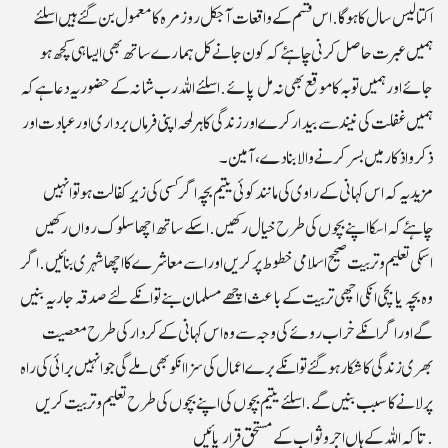
اکتالیس سال کا ہوگا. اس قسم کے واقعات آجکل روز مرہ کا معمول بن گئے ہیں اسلئے
ہمیں عبرت حاصل کرنی چاہئے کہ کون جانے کل ہمارے ساتھ بھی ایسا ہی کچھ ہو
جائے اور ہمیں توبہ کا موقع بھی نہ مل پائے. اسلئے اللہ رب شانہ کے حضور یہ دعا ہے کہ
ہمیں غفلت کی نیند سے بیدار کرے اور زندگی کا ہر لمحہ اپنی فرماں برداری اور عبادت اور
ذکر واذکار میں بسرکرنے والا بنا دے ، آمین ۔
مزید یہ کہ اس کہانی کے راوی کی مانند کوئی یتیم بچہ اگر کسی کی زیرِ کفالت ہو تو انہیں
چاہئے کہ اسکا اپنے بچوں کی طرح خیال رکھیں. اسکے ساتھ اچھا سلوک رواں رکھیں
اسکی تعلیم وتربیت صحیح اسلا می خطوط پر کریں اور اسے معاشرے کا اچھا شہری بنائیں. اگر
وہ بچہ یا بچی انکی اچھی تربیت کے باعث اچھے مسلمان بنے تو انکے لئے صدقہ جاریہ بنیں
گے اور اگر انکے خراب روئے کی وجہ سے وہ اس کہانی کے کردار کی طرح معصیت
بھری زندگی کا شکار ہوگئے تو انکے برے اعمال کی سزا انکو بھی ملے گی جو انہیں برائی کی راہ
پر لانے کا سبب بنیں گے. اسلئے یتیم بچوں کی اپنے بچوں کی طرح تعلیم وتربیت کریں
تاکہ اللہ کے ہاں اجر وثواب کے مستحق قرار پائیں.