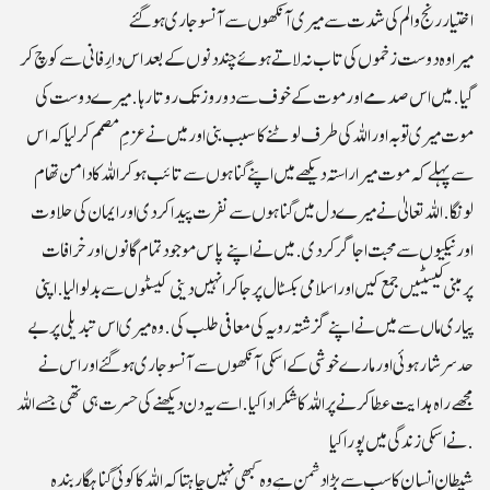
اختیار رنج و الم کی شدت سے میری آنکھوں سے آنسو جاری ہوگئے
میرا وہ دوست زخموں کی تاب نہ لاتے ہوئے چند دنوں کے بعد اس دارِفانی سے کوچ کر
گیا. میں اس صدمے اور موت کے خوف سے دو روز تک روتا رہا. میرے دوست کی
موت میری توبہ اور اللہ کی طرف لوٹنے کا سبب بنی اور میں نے عزمِ مصمم کر لیا کہ اس
سے پہلے کہ موت میرا راستہ دیکھے میں اپنے گناہوں سے تائب ہو کر اللہ کا دامن تھام
لونگا.اللہ تعالیٰ نے میرے دل میں گناہوں سے نفرت پیدا کردی اور ایمان کی حلاوت
اور نیکیوں سے محبت اجاگر کردی. میں نے اپنے پاس موجود تمام گانوں اور خرافات
پرمبنی کیسیٹیں جمع کیں اوراسلامی بکسٹال پر جاکر انہیں دینی کیسٹوں سے بدلوا لیا.اپنی
پیاری ماں سے میں نے اپنے گزشتہ رویہ کی معافی طلب کی.وہ میری اس تبدیلی پر بے
حد سرشار ہوئی اور مارے خوشی کے اسکی آنکھوں سے آنسو جاری ہوگئے اور اس نے
مجھے راہ ہدایت عطا کرنے پر اللہ کاشکر ادا کیا.اسے یہ دن دیکھنے کی حسرت ہی تھی جسے اللہ
نے اسکی زندگی میں پورا کیا.
شیطان انسان کا سب سے بڑا دشمن ہے وہ کبھی نہیں چاہتا کہ اللہ کاکوئی گناہگار بندہ