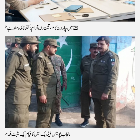
ہفتے میں چار دن کام، تین دن آرام: کتنا فائدہ مند ہے؟
پاکستان
پنجاب پولیس فیڈ بیک سیل کا قیام ایک مثبت قدم