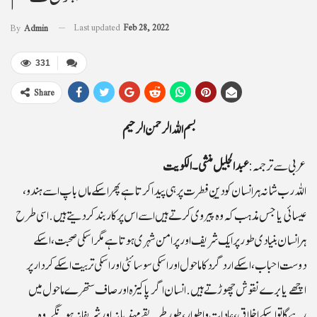
Last updated
Feb 28, 2022
By
Admin
331
Share
بسم اللہ الرحمن الرحیم
عربی سے ترجمہ:
عبدالجلیل منشی ۔ الکویت
اللہ رب شانہ ہر انسان کو دینِ فطرت پر ہی پیدا کرتا ہے پھر اسکے ماں باپ اسے ہندو،
عیسائی یا جس مذہب کہ وہ پیروی کرتے ہیں اسے اس پر کاربند کر دیتے ہیں. اسی طرح
ہر انسان بنیادی طور پر ایک شریف اور پرامن شہری ہوتا ہے مگر اسکی صحبت،اسکے
دوست احباب،اسکے ارد گرد کا ماحول اور اسکی سوسائٹی اور اسکی تربیت اسکے کردارپر
اچھے یا برے نقوش چھوڑتے ہیں. انسان اگرپاکیزہ اور صاف ستھرے ماحول میں
رہے گا تو اسکے اخلاق، عادات واطوار، طور طریقے مہذبانہ اور شریفانہ ہونگے. وہ