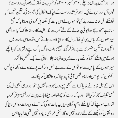
ہو. اور ہمیں پتہ ہی نہ چلے .۳۰ دسمبر ۲۰۱۰ ء کو مغرب کی نماز کے بعد ایک دوست کا
فون آیااور اس نے ایک بیحد قریبی دوست کے اچانک انتقال کی خبر سنائی .یقین نہیں آیا
تو اسکے اہل خانہ سے رابطہ کیا تو انہوں نے اس بات کی تصدیق کردی اور بتایا کہ صبح
ساڑہے آٹھ بجے وہ ڈیوٹی پر جانے کے لئے گھر سے نکلا. فلیٹ کا دروازہ لاک کیا اور ابھی
سیڑھیوں کے پاس پہونچا تھا کہ دل کا دورۃپڑا اور نہ جانے کس وقت اسی حالت میں
اسکی روح قفسِ عنصری سے پرواز کر گئی.صبح کاوقت لوگ باگ اپنے دفتروں کو جاچکے
ہوتے ہیں اسلئے کسی کو اسکے بارے میں پتہ ہی نہ چلا. اتفاق سے ایک شخص کا گزر
سیڑھیوں کے پاس سے ہوا تواس نے اسے بے حس و حرکت پڑے ہوئے دیکھا تو پولس
کو فون کیا . پولس اورایمبولنس آئی تو پتہ چلا کہ وہ انتقال کر چکا ہے.
اس کے اہل خانہ نے بتایا کہ اسے کبھی پہلے دل کا دورہ نہیں پڑا تھا اور نہ ہی کبھی دل کی
کسی تکلیف کا ذکر کیا تھا. اور یہ کہ رات کو اچھا خاصہ بیٹھا بات چیت اور ہنسی مزاق کر رہا
تھا. اب سوچئے کہ کیا اسکے وہم وگمان میںیہ با ت ہوگی کہ آنے والی رات وہ اس دنیا کی
رونقوں کودیکھنے کے لئے زندہ نہیں ہوگا.اسکی عمر بھی زیادہ نہیں تھی غالبا چالیس