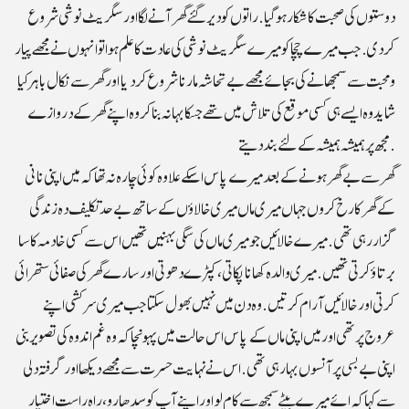
دوستوں کی صحبت کا شکار ہو گیا. راتوں کو دیر گئے گھر آنے لگا اور سگریٹ نوشی شروع
کردی. جب میرے چچا کو میرے سگریٹ نوشی کی عادت کا علم ہوا تو انہوں نے مجھے پیار
و محبت سے سمجھانے کی بجائے مجھے بے تحاشہ مارنا شروع کردیا اور گھر سے نکال باہر کیا
شاید وہ ایسے ہی کسی موقع کی تلاش میں تھے جسکا بہانہ بنا کر وہ اپنے گھر کے دروازے
مجھ پر ہمیشہ ہمیشہ کے لئے بند دیتے.
گھر سے بے گھر ہونے کے بعد میرے پاس اسکے علاوہ کوئی چارہ نہ تھا کہ میں اپنی نانی
کے گھر کا رخ کروں جہاں میری ماں میری خالاؤں کے ساتھ بے حد تکلیف دہ زندگی
گزار رہی تھی.میرے خالائیں جو میری ماں کی سگی بہنیں تھیں اس سے کسی خادمہ کا سا
برتاؤ کرتی تھیں. میری والدہ کھاناپکاتی، کپڑے دھوتی اور سارے گھر کی صفائی ستھرائی
کرتی اور خالائیں آرام کرتیں.وہ دن میں نہیں بھول سکتا جب میری سرکشی اپنے
عروج پر تھی اور میں اپنی ماں کے پاس اس حالت میں پہونچا کہ وہ غم اندوہ کی تصویر بنی
اپنی بے بسی پر آنسوں بہا رہی تھی.اس نے نہایت حسرت سے مجھے دیکھا اور گرفتہ دلی
سے کہا کہ ائے میرے بیٹے سمجھ سے کام لو اور اپنے آپ کو سدھارو، راہ راست اختیار