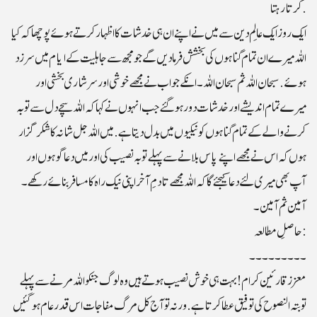
کرتا رہتا.
ایک روز ایک عالمِ دین سے میں نے اپنے ان ہی خدشات کا اظہار کرتے ہوئے پوچھا کہ کیا
اللہ میرے ان تمام گناہوں کی بخشش فرمادیں گے جو مجھ سے جاہلیت کے ایام میں سرزد
ہوئے. سبحان اللہ ثم سبحان اللہ ۔ انکے جواب نے مجھے خوشی اور سرشاری بخشی اور
میرے تمام اندیشے اور خدشات دور ہوگئے جب انہوں نے کہا کہ اللہ سچے دل سے توبہ
کرنے والے کے تمام گناہوں کو نیکیوں میں بدل دیتا ہے .میں اللہ جل شانہ کا شکر گزار
ہوں کہ اس نے مجھے اپنے پاس بلانے سے پہلے توبہ نصیب کی اور میں دعاگو ہوں اور
آپ بھی میری لئے دعا کیجئے گاکہ اللہ مجھے تادمِ آخراپنی نیک راہ کا مسافر بنائے رکھے۔
آمین ثم آمین۔
حاصلِ مطالعہ:
۔۔۔۔۔۔۔۔۔
معززقارئین کرام! بہت ہی خوش نصیب ہوتے ہیں وہ لوگ جنکو اللہ مرنے سے پہلے
توبتہ النصوح کی توفیق عطا کرتا ہے. ورنہ تو آج کل مرگ مفاجات اس قدر عام ہو گئیں