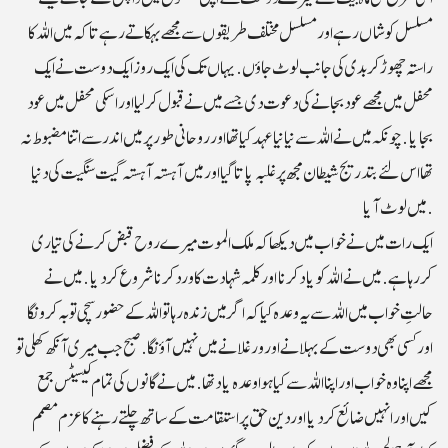
مسلسل کوشاں رہے اور مسلسل مختلف طریقوں سے مجھے بہکاتے رہے تاکہ میں اللہ کا
راستہ چھوڑ کر بدی کی جانب لوٹ جاؤں.یہاں تک کی ایک روز ایک دوست نے ایک
محفل میں مجھے عود بجانے کی دعوت دی جسے میں نے قبو ل کرلیا اور اسکی محفل میں عود
بجایا.چونکہ میں نے اللہ سے نیا نیا عہد کیاتھا اور روحانی طور پر میں اندر سے اتنا مضبوط نہ
تھااس لئے بتدریج شیطان مجھ پر غلبہ پاتا گیا اور میں آہستہ آہستہ گیت سنگیت کی دنیا
میں لوٹ آیا.
ایک رات میں نے خواب میں دیکھا کہ ملک الموت میرے روح قبض کرنے کی تیاری
کررہا ہے. میں نے اللہ کو یاد کرنا اور کلمہ شہادت کا ورد کرنا شروع کردیا.میں نے
حالتِ خواب میں اللہ سے یہ وعدہ کیا کہ اگر میں زندہ رہا تو اللہ کے حضور سچی توبہ کرونگا
اور کسی بھی دوست کے بہلانے اور ورغلانے میں نہیں آؤنگا. صبح جب میری آنکھ کھلی تو
مجھے اپنا وہ خواب اور اپنا اللہ سے کیا ہو ا وعدہ یاد تھا.میں نے گانوں کی تمام کیسیٹس جمع
کیں اور انہیں ضائع کردیا اور دین حق پر استقامت کے ساتھ چلتے رہنے کا عزم مصمم