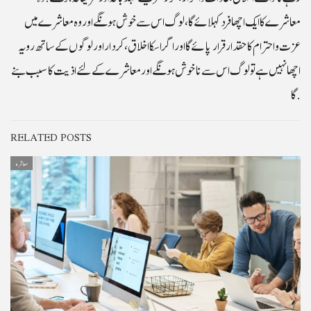
معاشرے کا ایک اچھا فرد کہلائے گا ، لوگ اس سے خوش ہونگے اور وہ معاشرے میں
عزت و احترام کا حقدار قرار پائے گا اور اگر اسکا اخلاق، کردار اور لوگوں کے ساتھ رویہ
اچھا نہیں ہے تو لوگ اس سے ناخوش ہونگے اور معاشرے کے لئے اذیت کا سبب بنے
گا.
RELATED POSTS
معاشرہ