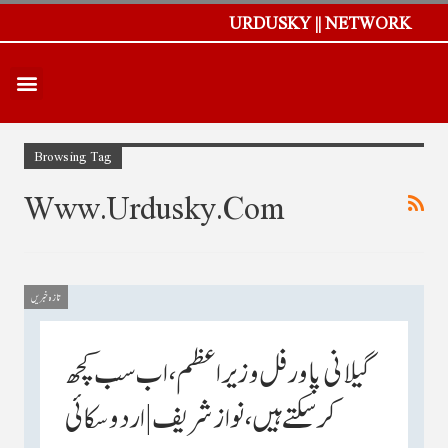
URDUSKY || NETWORK
Browsing Tag
Www.urdusky.com
تازہ خبریں
گیلانی پاور فل وزیراعظم ،اب سب کچھ
کرسکتے ہیں،نوازشریف |اردو سکائی