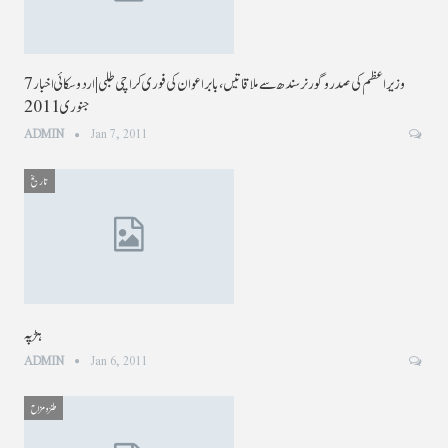
وزیراعظم کی صدر و گورنر سندھ سے ملاقاتیں، بابراعوان کی فوری کراچی طلبی|اردو سکائی اخبار 7
جنوری 2011
ADMIN
Jan 7, 2011
تاریخ
ہڑپہ
ADMIN
Jan 6, 2011
طنزومزاح