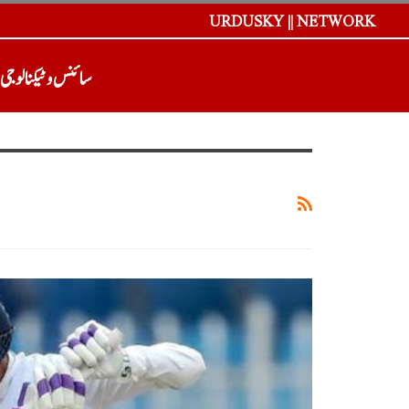
URDUSKY || NETWORK
سائنس و ٹیکنالوجی