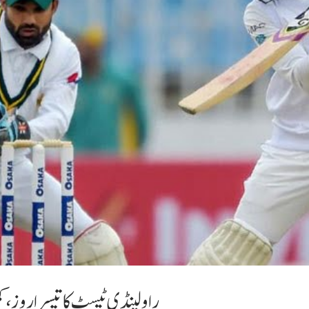
راولپنڈی ٹیسٹ کا تیسرا روز، 