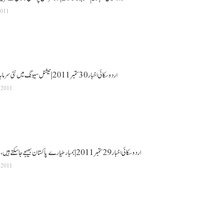
2011
اردو سکائی اخبار 30 ستمبر 2011|نیشنل سیونگ میں نئی سرمایہ کاری پر منافع کم کر دیا گیا
 2011
اردو سکائی اخبار 29 ستمبر 2011|بمبار طیارے پاکستان بھیجے جاسکتے ہیں ،امریکی سینیٹرلنزے گراہم
 2011