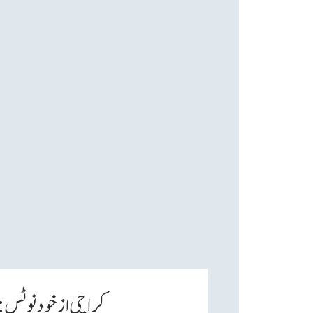
کراچی ازخود نوٹس: ٹار