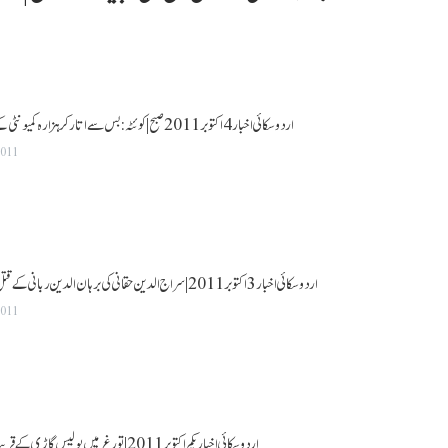
اردو سکائی اخبار 4 اکتوبر 2011 صبح |کوئٹہ:بس سے اتار کر ہزارہ کمیونٹی کے 13افراد کو قتل کر دیا گیا
2011
اردو سکائی اخبار 3 اکتوبر 2011|سراج الدین حقانی کی برہان الدین ربانی کے قتل میں ملوث ہونے کی تردید
2011
اردو سکائی اخبار یکم اکتوبر 2011|تورغر میں پولیس گاڑی کے قریب دھماکا،2اہلکار جاں بحق