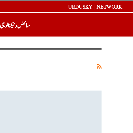
URDUSKY || NETWORK
سائنس و ٹیکنالوجی