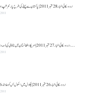
اردو سکائی اخبار 28 ستمبر 2011|پاکستان سے پہلے کی طرح پارٹنر شپ بحال ہونا مشکل ہوگا،مولن
 2011
اردو سکائی اخبار 27 ستمبر 2011|امریکا، افغانستان میں ناکامی کی ذمہ داری پاکستان پر ڈال رہا ہے،…
 2011
اردو سکائی اخبار 26 ستمبر 2011|چکوال میں اسکول بس کو حادثہ،26طلبا جاں بحق،50زخمی
 2011