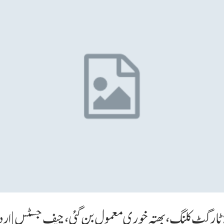
گٹ کلنگ ،بھتہ خوری معمول بن گئی، چیف جسٹس|اردو سکائی صبح کا ا