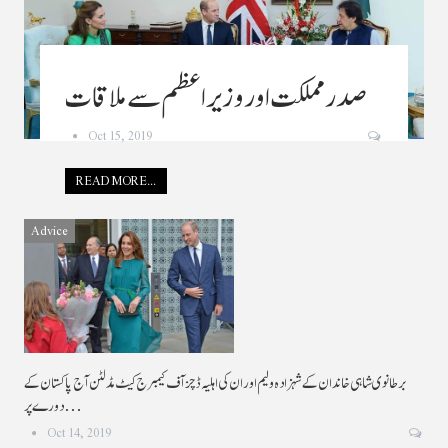
صدر مملکت اور وزیراعظم سے ملاقات
Oct 15, 2019
READ MORE...
Advice
برطانوی شاہی خاندان کے شہزادہ ولیم اور ان کی اہلیہ ڈچز آف کیمبرج کیٹ مڈلٹن آج پاکستان کے
دورے پر…
Oct 14, 2019