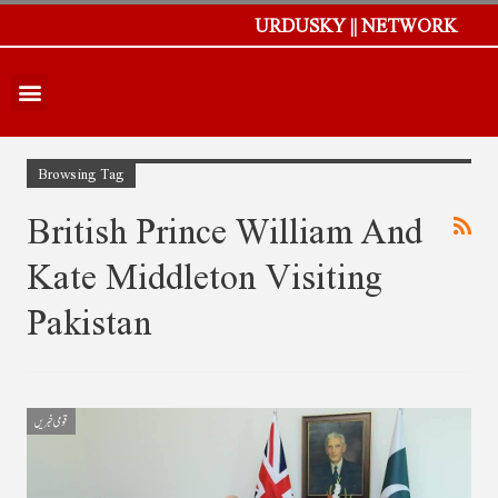
URDUSKY || NETWORK
Browsing Tag
British Prince William And
Kate Middleton Visiting
Pakistan
قومی خبریں