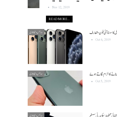
Nov 12, 2019
READ MORE...
ل کا سستا آئی فون متعارف
سائنس و ٹیکنالوجی
Oct 6, 2019
انے کا الزام لگاتے ہوئے
سائنس و ٹیکنالوجی
Oct 5, 2019
تہائی محفوظ سیکیورٹی سسٹم
سائنس و ٹیکنالوجی