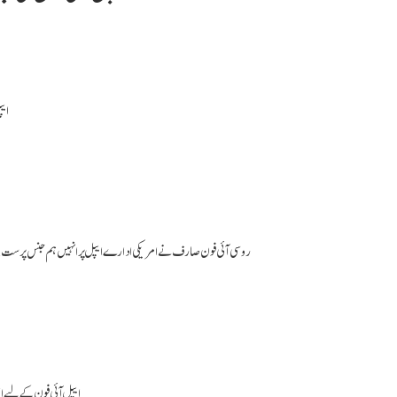
ایپ
روسی آئی فون صارف نے امریکی ادارے ایپل پر انہیں ہم جنس پرست بن
ایپل آئی فون کے لیے ان