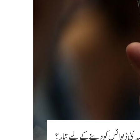
ہ نئی ڈیوائس کو دینے کے لیے تیار؟