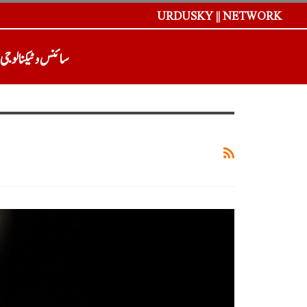
URDUSKY || NETWORK
سائنس و ٹیکنالوجی