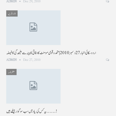
ADMIN
Dec 29, 2010
تازہ خبریں
اردو سکائی اخبار 27 دسمبر 2010 |متحدہ قومی مومنٹ کا وفاقی کابینہ سے علیحدگی کافیصلہ
ADMIN
Dec 27, 2010
منظر نامہ
یہ کس کی یاد میں سب سوگوار بیٹھے ہیں……!