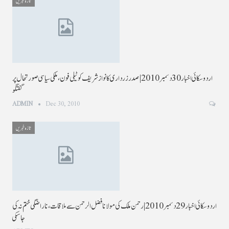
تازہ خبریں
اردو سکائی اخبار 30 دسمبر 2010 |صدر زرداری کا نوازشریف کو ٹیلی فون،ملکی سیاسی صورتحال پر
گفتگو
ADMIN
Dec 30, 2010
تازہ خبریں
اردو سکائی اخبار 29 دسمبر 2010 |رحمن ملک کی مولانا فضل الرحمن سے ملاقات،ناراضگی ختم نہ کی
جاسکی