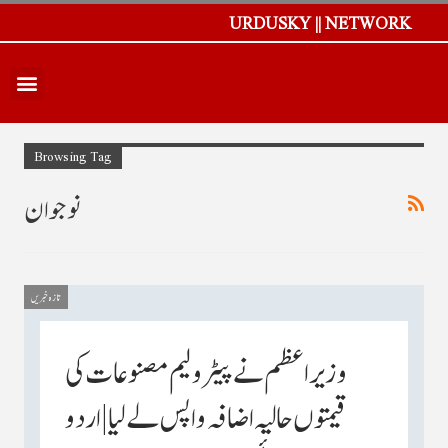
URDUSKY || NETWORK
Browsing Tag
نوجوان
تازہ خبریں
وزیر اعظم نے پیٹرولیم مصنوعات کی
قیمتوں حالیہ اضافہ واپس لے لیا |اردو