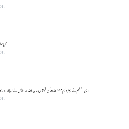
2011
کیا صف
2011
وزیر اعظم نے پیٹرولیم مصنوعات کی قیمتوں حالیہ اضافہ واپس لے لیا |اردو سکائی اخبار 6 جن
2011