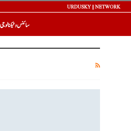
URDUSKY || NETWORK
سائنس و ٹیکنالوجی