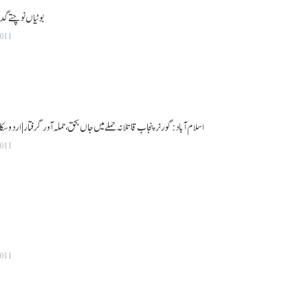
بوٹیاں نوچتے گدھ
2011
اسلام آباد: گورنر پنجاب قاتلانہ حملے میں جاں بحق، حملہ آور گرفتار|اردو سکائی اخبار 4 جن
2011
2011