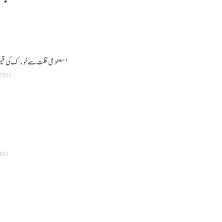
’مصنوعی قلت سے خوراک کی قیمتوں میں اضافے کا خدشہ‘
 2011
2011