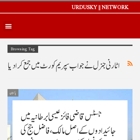
URDUSKY || NETWORK
Browsing Tag
اٹارنی جنرل نے جواب سپریم کورٹ میں جمع کرادیا
پاکستان
جسٹس قاضی فائز عیسیٰ برطانیہ میں
جائیدادوں کے اصل مالک ،فاضل جج کی