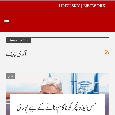
URDUSKY || NETWORK
Browsing Tag
آرمی چیف
پاکستان
مس ایڈونچر کو ناکام بنانے کے لیے پوری