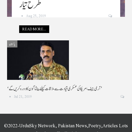
طرح تیار
Aug 25, 2019
READ MORE...
پاکستان
‘آرمی چیف امریکا کی عسکری قیادت سے ملاقات کیلئے پینٹاگون کا دورہ کریں گے’
Jul 21, 2019
©2022-UrduSky Network, Pakistan News,Poetry,Articles Lots