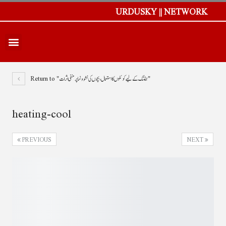
URDUSKY || NETWORK
Return to "ہیٹنگ کے لیے کوئلوں کا استعمال، بچوں کی نشو و نما پر منفی اثرات"
heating-cool
PREVIOUS
NEXT