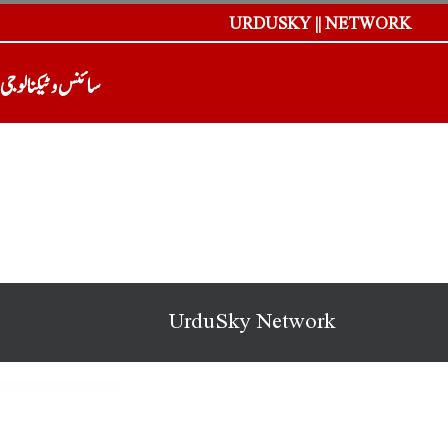
URDUSKY || NETWORK
سائنس و ٹیکنالوجی
UrduSky Network