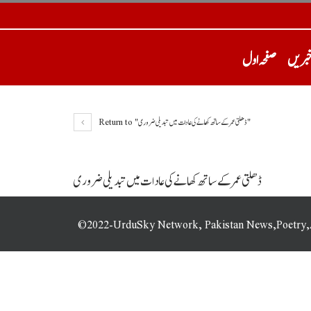
خبریں
صفحہ اول
Return to "ڈھلتی عمر کے ساتھ کھانے کی عادات میں تبدیلی ضروری"
ڈھلتی عمر کے ساتھ کھانے کی عادات میں تبدیلی ضروری
©2022-UrduSky Network, Pakistan News,Poetry,Art