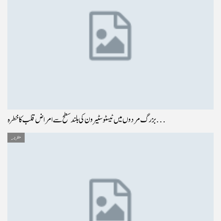
بزرگ مردوں میں ٹیسٹوسٹیرون کی بلند سطح سے امراض قلب کا خطرہ…
منظر نامہ