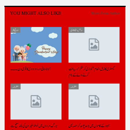
YOU MIGHT ALSO LIKE
More From Author
سائنس و ٹیکنالوجی
ادارتی کالم
کیمسٹری کا نوبل انعام ’کوازی کرسٹلز‘ دریافت
نانا، نانی اور دادا دادی کا قومی دن ۔۔۔۔!
کرنے والے کے نام
منظر نامہ
منظر نامہ
بہبود کے کاموں میں بڑھ چڑھ کر حصہ لیں
بزرگ مردوں میں ٹیسٹوسٹیرون کی بلند سطح سے