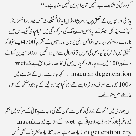
کمزوری کی شکايت ہے انہيں شايد اسپرين نہيں لينا چاہيے۔‘‘
بينائی اور اسپرين کے تعلق پر يہ ريسرچ اسٹڈی ہالينڈ انسٹيٹيوٹ آف نيورو سائنسز اينڈ
اکيڈمک ميڈيکل سينٹر کے پاؤلس ڈے يونگ کی سرکردگی ميں انجام دی گئی۔ اس ميں
ناروے، ايسٹونيا، برطانيہ، فرانس، اٹلی، يونان اور اسپين کے تقريباً 4700 ايسے افراد کو
تحقيق ميں شامل کيا گيا، جن کی عمريں 65 سال سے زيادہ تھيں۔ روزانہ اسپرين کھانے
والے ہر 100 ميں سے چار افراد کو بينائی ميں کمی کا وہ عارضہ لاحق ہے جسے wet
macular degeneration کہا جاتا ہے۔ اس کے مقابلے ميں
ہر 100 ميں سے صرف دو افراد ايسے تھے، جو کم اسپرين لينے کے باوجود آنکھ کے اس
عارضے ميں مبتلا تھے۔
اس بيماری ميں آنکھ کے اندر کی رگوں سے خون نکلنے کی وجہ سے بينائی کے مرکز ميں نظر
ميں خرابی اور کمزوری پيدا ہو جاتی ہے۔ wet کے مقابلے ميںmacular
degeneration dry زيادہ عام ہے اور يہ اتنا زيادہ خطرناک بھی نہيں