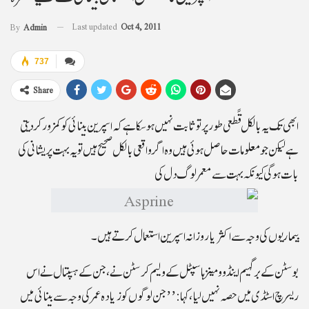
Last updated
Oct 4, 2011
By
Admin
737
Share
ابھی تک يہ بالکل قًطعی طور پرتو ثابت نہيں ہو سکا ہے کہ اسپرين بينائی کو کمزور کر ديتی
ہے ليکن جو معلومات حاصل ہوئی ہيں وہ اگر واقعی بالکل صحيح ہيں تو يہ بہت پريشانی کی
بات ہو گی کيونکہ بہت سے معمر لوگ دل کی
بيماريوں کی وجہ سے اکثر يا روزانہ اسپرين استعمال کرتے ہيں۔
بوسٹن کے برگہيم اينڈ وومينز ہاسپٹل کے وليم کرسٹن نے، جن کے ہسپتال نے اس
ريسرچ اسٹڈی ميں حصہ نہيں ليا، کہا: ’’جن لوگوں کو زيادہ عمر کی وجہ سے بينائی ميں