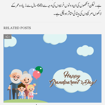
ہے۔ ليکن آنکھوں کی ان دونوں خرابيوں کی وجہ سے 60 سال سے زيادہ عمر کے
لاکھوں امريکيوں کی بينائی متاثر ہو چکی ہے۔
RELATED POSTS
ادارتی کالم