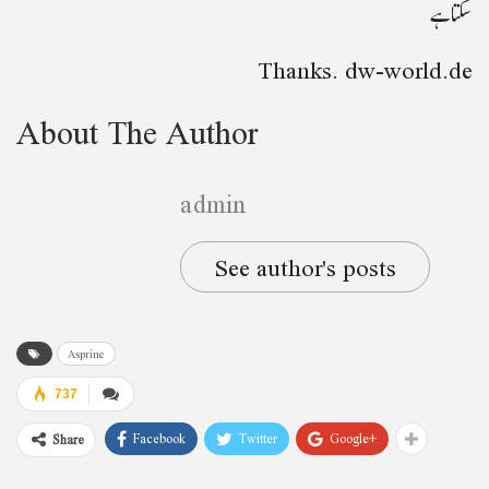
سکتا ہے
Thanks. dw-world.de
About The Author
admin
See author's posts
Asprine
737
Facebook
Twitter
Google+
Share