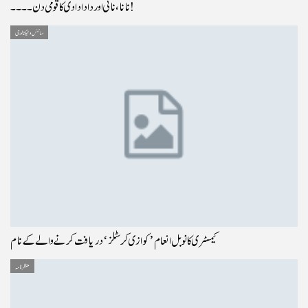
نانا، نانی اور دادا دادی کا قومی دن ۔۔۔۔!
سائنس و ٹیکنالوجی
کیمسٹری کا نوبل انعام ’کوازی کرسٹلز‘ دریافت کرنے والے کے نام
منظر نامہ