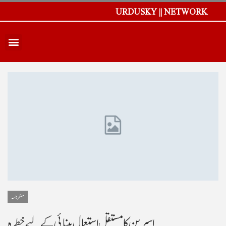
URDUSKY || NETWORK
منظر نامہ
اسپرين کا مستقل استعمال بينائی کے ليے خطرہ