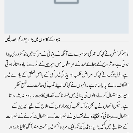
بہبود کے کاموں میں بڑھ چڑھ کر حصہ لیں
وليم کرسٹن نے کہا کہ عمر کی مناسبت سے آنکھ کے بينائی کے مرکز ميں جو کمزوری پيدا
ہوتی ہے وہ شروع کے بجائے بعد کے مرحلوں ميں اسپرين کے اثر سے زيادہ متاثر ہوتی
ہے۔ ڈی يونگ نے کہا کہ امراض قلب اور بينائی ميں کمی کے باہمی تعلق کے بارے ميں
اختلاف رائے پايا جاتا ہے۔ انہوں نے کہا کہ اپنے قلب کی حالت سے قطع نظر
اسپرين استعمال کرنے والوں کی بينائی ميں خطرناک نقصان کا بہت زيادہ انديشہ ہوتا
ہے۔ ليکن انہوں نے يہ بھی کہا کہ قلب کی بيماريوں کے علاج کے ليے اسپرين کے
استعمال سے بينائی کو پہنچنے والے نقصان کے خطرات اُسے استعمال نہ کرنے کے خطرات
کے مقابلے ميں کہيں زيادہ ہيں کيونکہ ايک مردہ جسم ميں صحت مند آنکھ کا کيا فائدہ ہو