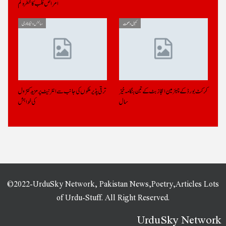
امراض قلب کا خطرہ کم
کھیل و صحت
سائنس و ٹیکنالوجی
کرکٹ بورڈ کے چیئرمین اعجاز بٹ کے تین ہنگامہ خیز
ترقی پذیر ملکوں کی جانب سے انٹرنیٹ پر مزید کنٹرول
سال
کی خواہش
©2022-UrduSky Network, Pakistan News,Poetry,Articles Lots
of Urdu-Stuff. All Right Reserved.
UrduSky Network