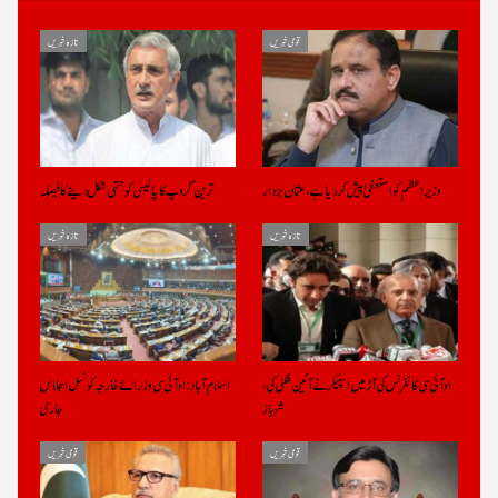
قومی خبریں
تازہ خبریں
وزیراعظم کو استعفیٰ پیش کر دیا ہے، عثمان بزدار
ترین گروپ کا پالیسی کو حتمی شکل دینے کا فیصلہ
تازہ خبریں
تازہ خبریں
او آئی سی کانفرنس کی آڑ میں اسپیکر نے آئین شکنی کی،
اسلام آباد: او آئی سی وزرائے خارجہ کونسل اجلاس
شہباز
جاری
قومی خبریں
قومی خبریں