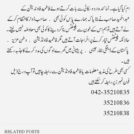
ام کیا گیا ہے ۔ نمائندہ اردو سکائی سے بات کرتے ہوئے فاطمید فاوندیشن کے
عبدالحمیدصاحب نے بتا یا کہ ہمارے پاس کوئی بھی صاحب ڈونر کا انتظام کرکے
لے آتے ہیں تو ہم اس کے خون سے پلیٹلٹس بنا کر دینے کا کوئی بھی معاوضہ نہیں لیتے ۔
حالانکہ پلیٹلٹس تیار کرنے پر اخراجات آتے ہیں مگر فاطمید فاونڈیشن وطن عزیز
پاکستان کے ڈینگی بخار جیسی پریشانی میں گھرے لوگوں کی مدد کرنے کا جذبہ رکھتے
ہیں۔
کسی بھی طرح کی مذید معلومات یا فاطمید فاونڈیشن سے رابطہ چاہیں تو آپ درج ذیل
فون نمبرز پر رابطہ کرسکتے ہیں
042-35210835
35210836
35210838
RELATED POSTS