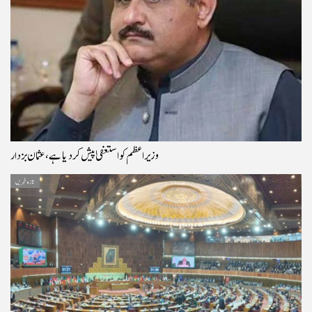
وزیراعظم کو استعفیٰ پیش کر دیا ہے، عثمان بزدار
تازہ خبریں