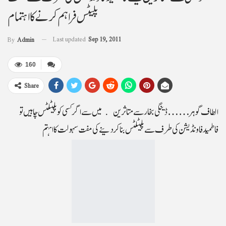
پلیٹس فراہم کرنے کا اہتمام
Last updated
Sep 19, 2011
By
Admin
160
Share
الطاف گوہر……ڈینگی بخار سے متاثرین میں سے اگر کسی کو پلیٹلٹس چاہیں تو
فاطمید فاونڈیشن کی طرف سے پلیٹلٹس بنا کر دینے کی مفت سہولت کا اہتم