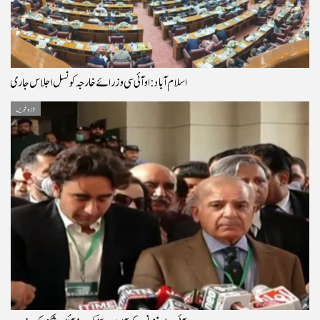
اسلام آباد: او آئی سی وزرائے خارجہ کونسل اجلاس جاری
تازہ خبریں