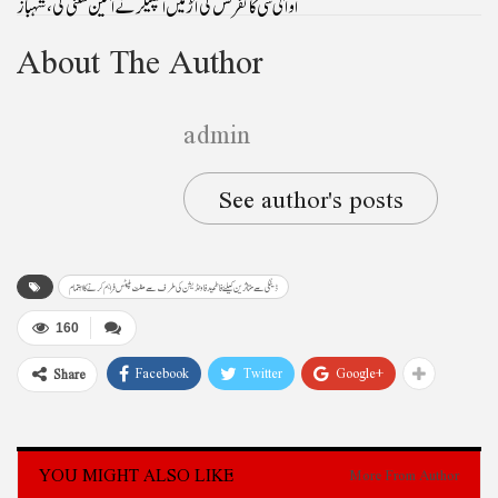
او آئی سی کانفرنس کی آڑ میں اسپیکر نے آئین شکنی کی، شہباز
About The Author
admin
See author's posts
ڈینگی سے متاثرین کیلئے فاطمید فاونڈیشن کی طرف سے مفت پلیٹس فراہم کرنے کا اہتمام
160
Facebook
Twitter
Google+
Share
YOU MIGHT ALSO LIKE
More From Author