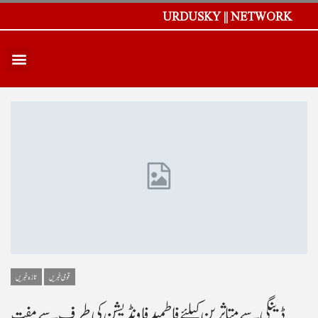
URDUSKY || NETWORK
قومی خبریں
تازہ خبریں
ڈینگی سے متاثرین کیلئے فاطمید فاونڈیشن کی طرف سے مفت