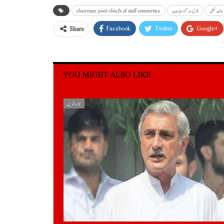
سٹاف کمیٹی
جنرل زبیر محمود حیات ن
chairman joint chiefs of staff committee
Facebook
Twitter
Google+
Share
YOU MIGHT ALSO LIKE
تازہ خبریں