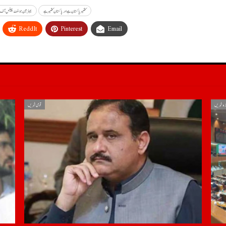
کشمیر پاکستان ہے اور پاکستان کشمیر ہے
چیئرمین جوائنٹ چیفس آف 
ReddIt
Pinterest
Email
زہ خبریں
قومی خبریں