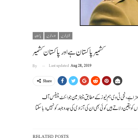
قومی خبریں
تازہ خبریں
پاکستان
کشمیر پاکستان ہے اور پاکستان کشمیر
Last updated
Aug 28, 2019
By
Share
کھڑا ہے ،نجی ٹی وی ہم نیوز کے مطابق چیئرمین جوائنٹ چیفس آف
ز بھی مقبوضہ کشمیر میں کرفیو کی صورتحال ہے،کشمیریوں کو یقین دلاتے ہیں کوئی بھی ان کی آزادی کی جدو جہد کو نہیں دبا سکتا
RELATED POSTS