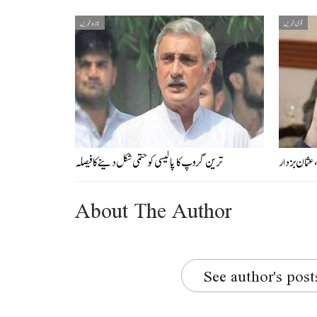
قومی خبریں
تازہ خبریں
عثمان بزدار
ترین گروپ کا پالیسی کو حتمی شکل دینے کا فیصلہ
About The Author
See author's post