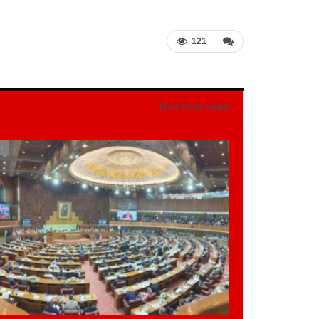
121
More From Author
تا