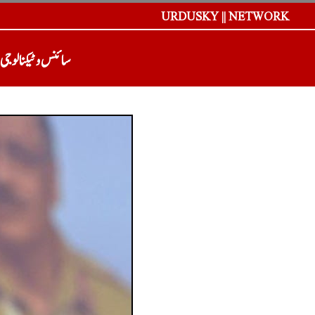
URDUSKY || NETWORK
سائنس و ٹیکنالوجی