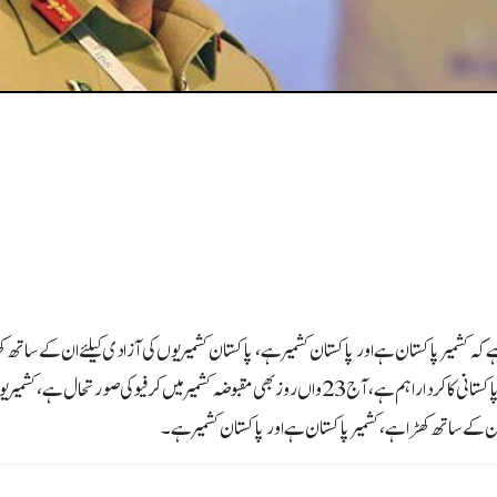
 کہ کشمیر پاکستان ہے اور پاکستان کشمیر ہے،پاکستان کشمیریوں کی آزادی کیلئے ان کےساتھ 
سٹاف کمیٹی جنرل زبیر محمود حیات نے کہا ہے کہ پاکستان کی ترقی میں ہر پاکستانی کا کردار اہم ہے،آج 23واں رو
ن کےساتھ کھڑا ہے ، کشمیر پاکستان ہے اور پاکستان کشمیر ہے۔