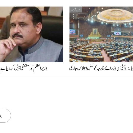
تازہ خبریں
باد: او آئی سی وزرائے خارجہ کونسل اجلاس جاری
وزیراعظم کو استعفیٰ پیش کر دیا ہے، 
s