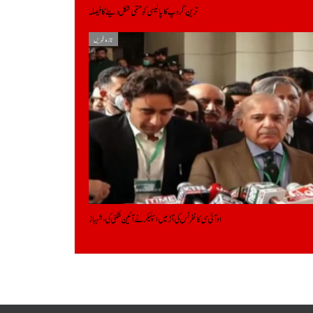
ترین گروپ کا پالیسی کو حتمی شکل دینے کا فیصلہ
تازہ خبریں
او آئی سی کانفرنس کی آڑ میں اسپیکر نے آئین شکنی کی، شہباز