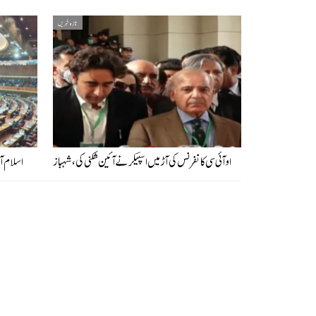
تازہ خبریں
او آئی سی کانفرنس کی آڑ میں اسپیکر نے آئین شکنی کی، شہباز
اسلام آ