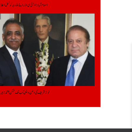
اسلام آباد: او آئی سی وزرائے خارجہ کونسل اج
نواز شریف کی وطن واپسی کب تک ممکن؟ محمد زبیر ن