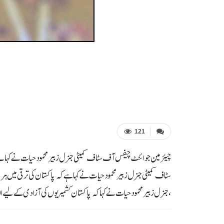
121
چیئرمین جوائنٹ چیفس آف سٹاف کمیٹی جنرل زبیر محمود حیات نے کہا ہے
،جنرل زبیر محمود حیات نے کہا کہ پاکستان کشمیریوں کی آزادی کے لیے ا