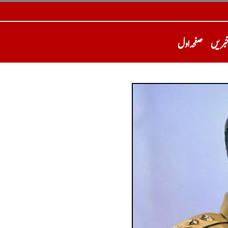
خبریں
صفحہ اول