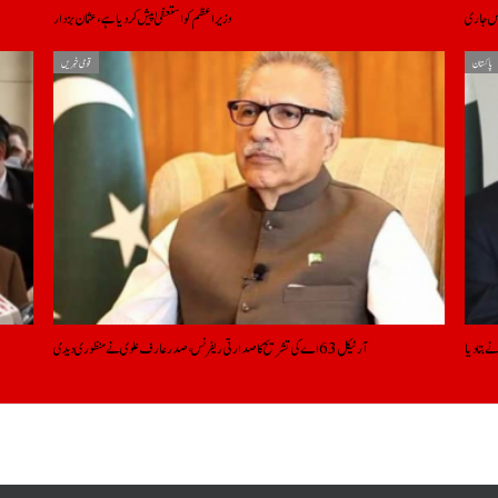
لاس جاری
وزیراعظم کو استعفیٰ پیش کر دیا ہے، عثمان بزدار
پاکستان
قومی خبریں
ے بتادیا
آرٹیکل 63 اے کی تشریح کا صدارتی ریفرنس، صدرعارف علوی نے منظوری دیدی