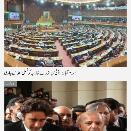
اسلام آباد: او آئی سی وزرائے خارجہ کونسل اجلاس جاری
تازہ خبریں