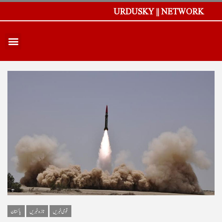
URDUSKY || NETWORK
قومی خبریں
تازہ خبریں
پاکستان