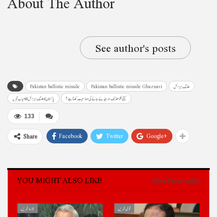
About The Author
See author's posts
بیلسٹک میزائل
Pakistan ballistic missile Ghaznavi
Pakistan ballistic missile
کتنے کلومیٹر تک وار ہیڈ لے جانے کی صلاحیت رکھتا ہے ؟
پاکستان کا بیلسٹک میزائل کا کامیاب تجربہ
133
Facebook
Twitter
Google+
Share
YOU MIGHT ALSO LIKE
More From Author
قومی خبریں
تازہ خبریں