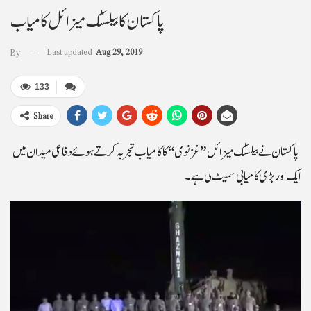
پاکستان کا بیلسٹک میزائل کامیاب
Last updated
Aug 29, 2019
By
133
Share
پاکستان نے بیلسٹک میزائل ” غزنوی “ کا کامیاب تجربہ کرتے ہوئے دفاعی میدان میں
ایک اور بڑی کامیابی سمیٹ لی ہے ۔