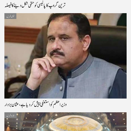
ترین گروپ کا پالیسی کو حتمی شکل دینے کا فیصلہ
قومی خبریں
وزیراعظم کو استعفیٰ پیش کر دیا ہے، عثمان بزدار
تازہ خبریں