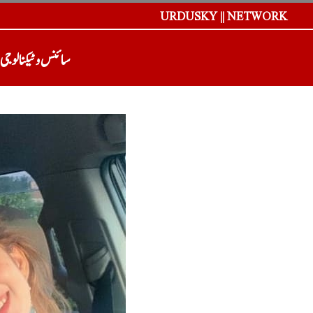
URDUSKY || NETWORK
سائنس و ٹیکنالوجی