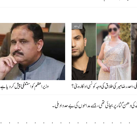
فن و فنکار
، احد رضا میر کی طلاق کی وجہ کونسی اداکارہ بنی؟
وزیراعظم کو استعفیٰ پیش کر دیا ہے، 
ے کی دھن گٹار پر بجائی تھی، جسے مداحوں کی بےحد داد ملی۔