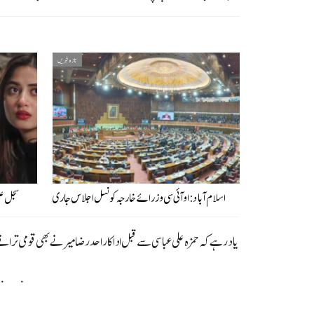
تازہ خبریں
اسلام آباد: او آئی سی وزرائے خارجہ کونسل اجلاس جاری
سجل علی
یاد رہے کہ حمزہ علی عباسی سے قبل اداکار احد رضا میر نے بھی قومی تران