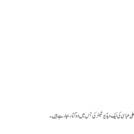
ی عباسی کی ایک ویڈیو شیئر کی جس میں وہ گٹار بجا رہے ہیں۔