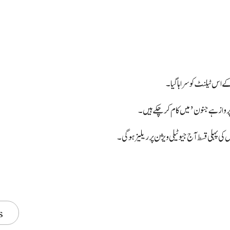
ے اس ٹیلنٹ کو سراہا گیا۔
پہلی قسط آج جیو ٹیلی ویژن پر ریلیز ہوگی۔
s