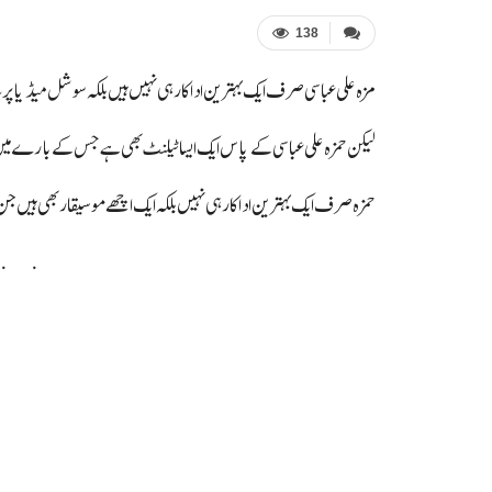
138
مزہ علی عباسی صرف ایک بہترین اداکار ہی نہیں ہیں بلکہ سوشل میڈیا پ
لیکن حمزہ علی عباسی کے پاس ایک ایسا ٹیلنٹ بھی ہے جس کے بارے م
حمزہ صرف ایک بہترین اداکار ہی نہیں بلکہ ایک اچھے موسیقار بھی ہیں ج