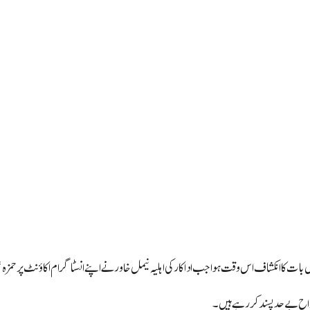
بات کا انکشاف اس وقت ہوا جب اداکار کی اہلیہ نیمل خاور نے اپنے انسٹاگرام اکاؤنٹ پر حمزہ عل
 مداح بےحد پسند کررہے ہیں۔