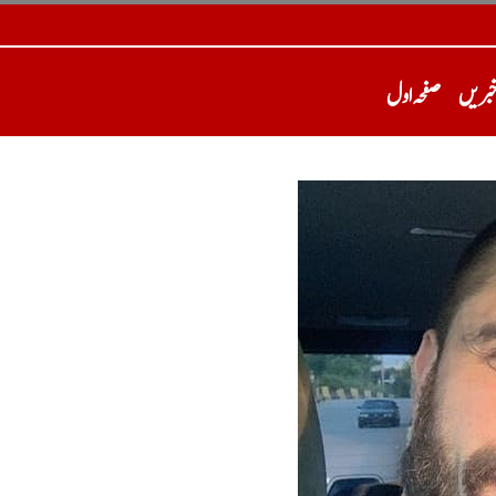
خبریں
صفحہ اول