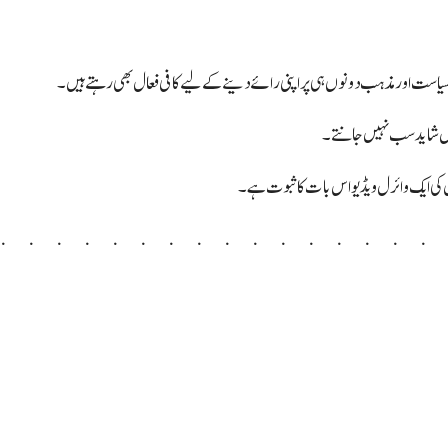
ر سیاست اور مذہب دونوں ہی پر اپنی رائے دینے کے لیے کافی فعال بھی رہتے ہیں۔
یں شاید سب نہیں جانتے۔
ن کی ایک وائرل ویڈیو اس بات کا ثبوت ہے۔