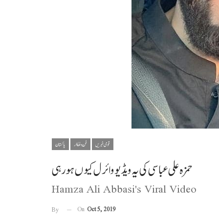
قومی خبریں
فن و فنکار
پاکستان
حمزہ علی عباسی کی یہ ویڈیو وائرل کیوں ہورہی
Hamza Ali Abbasi's Viral Video
On
Oct 5, 2019
By