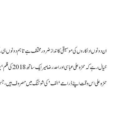
ان دونوں اداکاروں کی موسیقی کا انداز ضرور مختلف ہے تاہم دونوں ہی ک
خیال رہے کہ حمزہ علی عباسی اور احد رضا میر ایک ساتھ 2018 کی فلم ‘پرواز ہے جنون’ میں کام کرچکے ہیں۔
حمزہ علی اس وقت اپنے ڈرامے ‘الف’ کی شوٹنگ میں مصروف ہیں، جس کی 