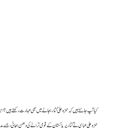
کیا آپ جانتے ہیں کہ حمزہ علی گٹار بجانے میں بھی مہارت رکھتے ہیں؟ اس 
حمزہ علی عباسی نے گٹار پر پاکستان کے قومی ترانے کی دھن بجائی، جسے