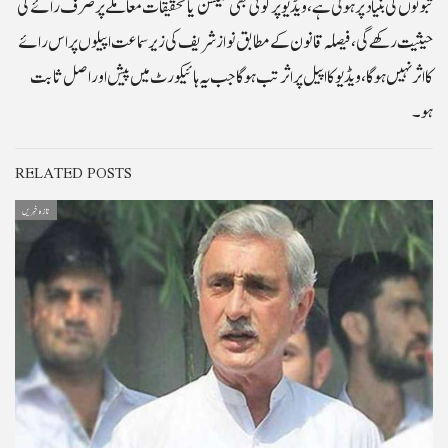
ثبوتوں کی بنیاد پر ہوتی ہے، ویڈیو پرکوئی بھی کمیشن یا تحقیقات معاملے پر صرف رائے کی
حیثیت رکھے گی، فیصلہ قانون کے مطابق نواز شریف کی زیرسماعت اپیلوں پر اس رائے
کا اثر نہیں ہوگا، ویڈیو کا اپیل پراثر تب ہوگا جب یہ ہائیکورٹ میں پیش اوراصل ثابت
ہو۔
RELATED POSTS
تازہ خبریں