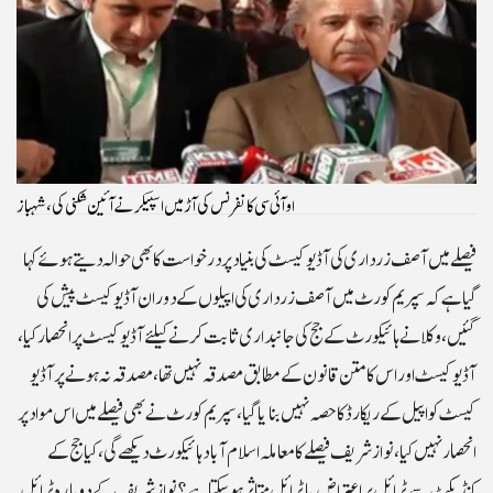
او آئی سی کانفرنس کی آڑ میں اسپیکر نے آئین شکنی کی، شہباز
فیصلے میں آصف زرداری کی آڈیوکیسٹ کی بنیاد پردرخواست کا بھی حوالہ دیتے ہوئے کہا
گیا ہے کہ سپریم کورٹ میں آصف زرداری کی اپیلوں کے دوران آڈیوکیسٹ پیش کی
گئیں،وکلا نے ہائیکورٹ کے جج کی جانبداری ثابت کرنے کیلئے آڈیو کیسٹ پرانحصار کیا،
آڈیو کیسٹ اور اس کا متن قانون کے مطابق مصدقہ نہیں تھا، مصدقہ نہ ہونے پرآڈیو
کیسٹ کو اپیل کے ریکارڈ کا حصہ نہیں بنایا گیا، سپریم کورٹ نے بھی فیصلے میں اس مواد پر
انحصار نہیں کیا،نوازشریف فیصلے کامعاملہ اسلام آباد ہائیکورٹ دیکھے گی، کیا جج کے
کنڈیکٹ سے ٹرائل پر اعتراض یا ٹرائل متاثر ہو سکتا ہے؟ نوازشریف کے دوبارہ ٹرائل