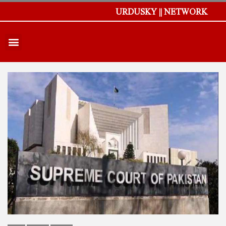
URDUSKY || NETWORK