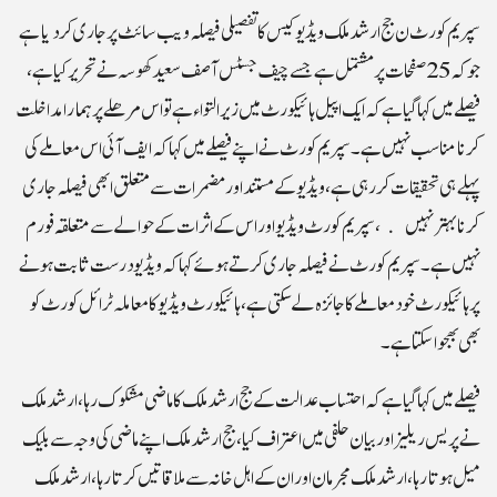
سپریم کورٹ ن جج ارشد ملک ویڈیو کیس کا تفصیلی فیصلہ ویب سائٹ پر جاری کر دیاہے
جو کہ 25 صفحات پر مشتمل ہے جسے چیف جسٹس آصف سعید کھوسہ نے تحریر کیا ہے ،
فیصلے میں کہا گیا ہے کہ ایک اپیل ہائیکورٹ میں زیر التوا ءہے تو اس مرھلے پر ہمارا مداخلت
کرنا مناسب نہیں ہے ۔سپریم کورٹ نے اپنے فیصلے میں کہا کہ ایف آئی اس معاملے کی
پہلے ہی تحقیقات کر رہی ہے ، ویڈیو کے مستند اور مضمرات سے متعلق ابھی فیصلہ جاری
کرنا بہتر نہیں ، سپریم کورٹ ویڈیو اور اس کے اثرات کے حوالے سے متعلقہ فورم
نہیں ہے ۔سپریم کورٹ نے فیصلہ جاری کرتے ہوئے کہا کہ ویڈیو درست ثابت ہونے
پر ہائیکورٹ خود معاملے کا جائزہ لے سکتی ہے ، ہائیکورٹ ویڈیو کا معاملہ ٹرائل کو رٹ کو
بھی بھجوا سکتا ہے ۔
فیصلے میں کہا گیا ہے کہ احتساب عدالت کے جج ارشد ملک کا ماضی مشکوک رہا، ارشد ملک
نے پریس ریلیز اور بیان حلفی میں اعتراف کیا ، جج ارشد ملک اپنے ماضی کی وجہ سے بلیک
میل ہو تا رہا ، ارشد ملک مجرمان اور ان کے اہل خانہ سے ملاقاتیں کرتا رہا ، ارشد ملک