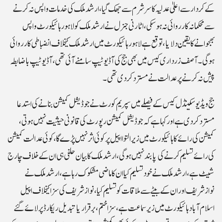
کے کردارسے اعلیٰ عدلیہ کا سر شرم سے جھک گیا، ارشد ملک کی خدمات واپس نہ کرنے
سے محکمانہ کارروائی نہ ہو سکی ، اٹارنی جنرل نے ارشد ملک کو لاہور ہائیکورٹ واپس
بھجوانے کا یقین دلایا، توقع ہے لاہور ہائیکورٹ میں ارشد ملک کیخلاف انضباطی کارروائی
ہوگی۔آصف زرداری کیس میں بھی جج کی آڈیو ٹیپ سامنے آئی تھی، آڈیو ٹیپ باضابطہ
پیش نہ کرنے پر عدالت نے مسترد کر دی تھی۔
جج ویڈیو سکینڈل کیس کے فیصلے میں سپریم کورٹ نے جوڈیشل کمیشن بنانے کی استدعا
مسترد کر دی ہے اور کہاہے کہ جوڈیشل کمیشن رپورٹ کی قانونی حیثیت نہیں ہوتی،
کمیشن کی رائے کا ہائیکورٹ میں زیر التوا اپیل پر کوئی اثر نہیں پڑے گا، کوئی عدالت کمیشن
کی رائے تسلیم کرنے کی پابند نہیں ہوگی،ارشد ملک کا بیان حلفی ہی ان کے خلاف چارج
شیٹ ہے، ارشد ملک نے خود تسلیم کیا ان کا ماضی مشکوک رہا ہے،ارشد ملک نے
نوازشریف اور ان کے بیٹے سے ملاقات کو تسلیم کیا، نوازشریف کی سزا کیخلاف اپیل
اسلام آباد ہائیکورٹ میں زیرسماعت ہے، سزا ختم ، برقراریا تبدیل ریکارڈ پرلائے گئے