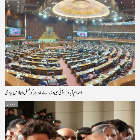
اسلام آباد: او آئی سی وزرائے خارجہ کونسل اجلاس جاری
تازہ خبریں