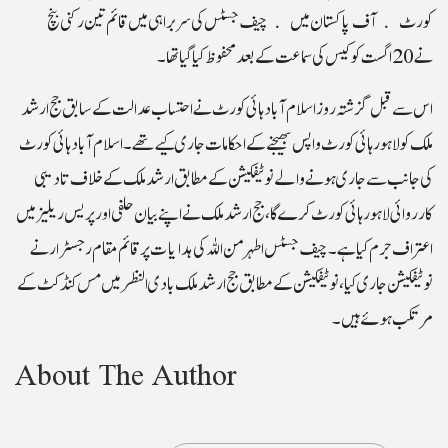
کورٹ آف پاکستان میں چیف جسٹس کی سربراہی میں قائم تین رکنی بنچ
نے 20اگست کو کیس کی سماعت کے بعد محفوظ کیا گیا تھا۔
اس سے قبل گزشتہ روز اسلام آباد ہائی کورٹ نے احتساب عدالت کے سابق جج ارشد
ملک کو لاہور ہائی کورٹ واپس بھیجنے کے احکامات جاری کیے تھے۔اسلام آباد ہائی کورٹ
کی جانب سے جاری ہونے والے نوٹیفکیشن کے مطابق ارشد ملک کے خلاف تادیبی
کارروائی لاہور ہائی کورٹ کرے گا، جج ارشد ملک نے اپنے بیان حلفی اور پریس ریلیز میں
اعتراف جرم کیا ہے ۔چیف جسٹس اطہر من اللہ کی ہدایات پر قائم مقام رجسٹرار نے
نوٹیفکیشن جاری کیا، نوٹیفکیشن کے مطابق جج ارشد ملک بادی النظر میں مس کنڈکٹ کے
مرتکب ہوئے ہیں۔
About The Author