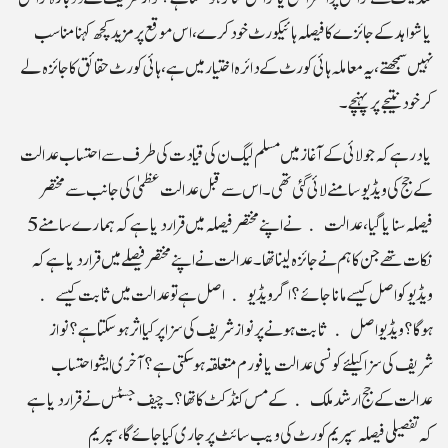
یاشواہد کے جائزے کافیصلہ ہائیکورٹ خود کرے، اس موقع پر مزید کچھ کہنا مناسب
نہیں سمجھتے ،یہ معاملہ ہائی کورٹ کے دائرہ اختیار میں ہے، ہائی کورٹ حقائق کا جائزہ لے
کر خود نتیجے پر پہنچے۔
یا درہے کہ جولائی کے آغاز میں مسلم لیگ ن کی قیادت کی طرف سے احتساب عدالت
کے جج کی ویڈیو سامنے لائی گئی تھی ۔اس سے قبل عدالت عظمیٰ کی جانب سے مختصر
فیصلہ سنایا گیا ، عدالت نے اپنے مختصر فیصلہ میں قرار دیا ہے کہ ہمارے سامنے 5
نکات تھے جن کا ہم نے جائزہ لینا تھا۔ عدالت نےاپنے مختصر فیصلے میں قراردیا ہے کہ
ویڈیو کو اصل کیسے مانا جائے ؟ اگر ویڈیو اصل ہے تو عدالت میں ثابت کیسے
ہوگا؟ویڈیو اصل ثابت ہونے پر نواز شریف کی سزا پر کیا اثر ہوسکتا ہے ؟نواز
شریف کی سزا کیلئے کونسی عدالت یا فورم متعلقہ ہوسکتی ہے؟ آخری ایشو احتساب
عدالت کے جج ارشد ملک کے مس کنڈکٹ کا تھا؟۔چیف جسٹس نے قراردیا ہے
کہ تفصیلی فیصلہ سپریم کورٹ کی ویب سائٹ پر جاری کیاجائے گا،سپریم