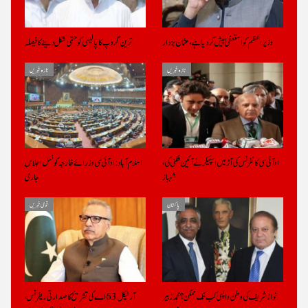
وزیراعظم کو استعفیٰ پیش کر دیا ہے، عثمان بزدار
ترین گروپ کا پالیسی کو حتمی شکل دینے کا فیصلہ
تازہ خبریں
تازہ خبریں
او آئی سی کانفرنس کی آڑ میں اسپیکر نے آئین شکنی کی،
اسلام آباد: او آئی سی وزرائے خارجہ کونسل اجلاس
شہباز
جاری
پاکستان
قومی خبریں
نواز شریف کی وطن واپسی کب تک ممکن؟ محمد زبیر
آرٹیکل 63 اے کی تشریح کا صدارتی ریفرنس،