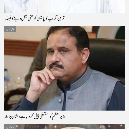
ترین گروپ کا پالیسی کو حتمی شکل دینے کا فیصلہ
قومی خبریں
وزیراعظم کو استعفیٰ پیش کر دیا ہے، عثمان بزدار
تازہ خبریں