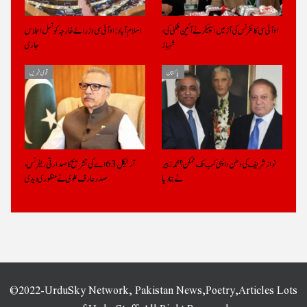
او آئی سی کانفرنس کی آڑ میں اسپیکر نے آئین شکنی کی،
اسلام آباد: او آئی سی وزرائے خارجہ کونسل اجلاس
شہباز
جاری
پاکستان
قومی خبریں
نواز شریف کی وطن واپسی کب تک ممکن؟ محمد زبیر
آرٹیکل 63 اے کی تشریح کا صدارتی ریفرنس،
نے بتادیا
صدرعارف علوی نے منظوری دیدی
©2022-UrduSky Network, Pakistan News,Poetry,Articles Lots