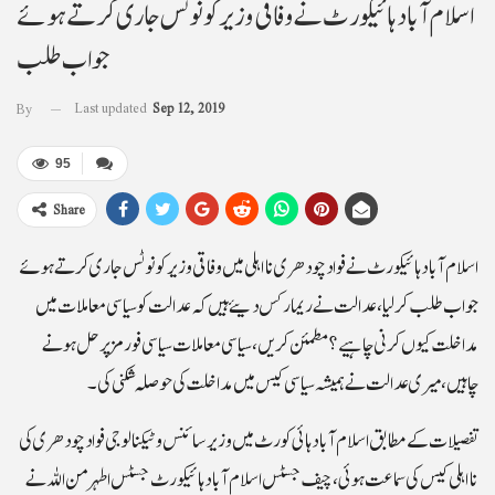
اسلام آبادہائیکورٹ نے وفاقی وزیر کو نوٹس جاری کرتے ہوئے
جواب طلب
Last updated
Sep 12, 2019
By
95
Share
اسلام آبادہائیکورٹ نے فوادچودھری نااہلی میں وفاقی وزیر کو نوٹس جاری کرتے ہوئے
جواب طلب کرلیا،عدالت نے ریمارکس دیئے ہیں کہ عدالت کو سیاسی معاملات میں
مداخلت کیوں کرنی چاہیے؟ مطمئن کریں، سیاسی معاملات سیاسی فورمز پر حل ہونے
چاہیں،میری عدالت نے ہمیشہ سیاسی کیس میں مداخلت کی حوصلہ شکنی کی۔
تفصیلات کے مطابق اسلام آباد ہائی کورٹ میں وزیرسائنس و ٹیکنالوجی فواد چودھری کی
نااہلی کیس کی سماعت ہوئی،چیف جسٹس اسلام آباد ہائیکورٹ جسٹس اطہر من اللہ نے