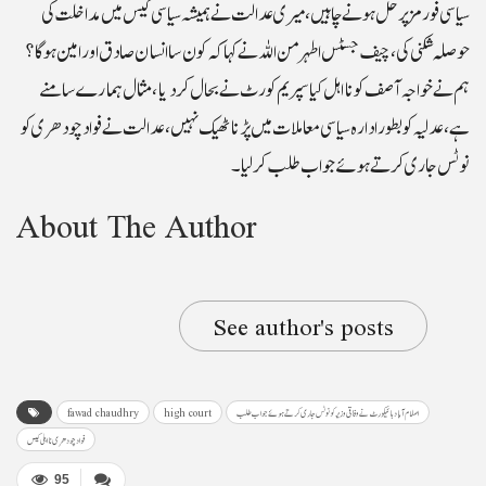
سیاسی فورمز پر حل ہونے چاہیں، میری عدالت نے ہمیشہ سیاسی کیس میں مداخلت کی
حوصلہ شکنی کی، چیف جسٹس اطہر من اللہ نے کہا کہ کون سا انسان صادق اور امین ہو گا؟
ہم نے خواجہ آصف کو نااہل کیا سپریم کورٹ نے بحال کردیا،مثال ہمارے سامنے
ہے،عدلیہ کو بطور ادارہ سیاسی معاملات میں پڑنا ٹھیک نہیں،عدالت نے فواد چودھری کو
نوٹس جاری کرتے ہوئے جواب طلب کرلیا۔
About The Author
See author's posts
اسلام آبادہائیکورٹ نے وفاقی وزیر کو نوٹس جاری کرتے ہوئے جواب طلب
high court
fawad chaudhry
فوادچودھری نااہلی کیس
95