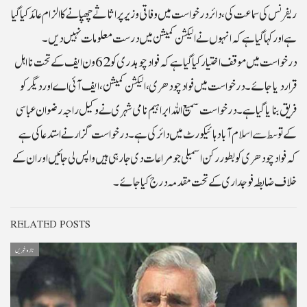
ریفرنس کی سماعت کی،دائر درخواست میں وفاقی وزیر پر اثاثے چھپانے کا الزام عائد کیا گیا
ہے اور کہا گیا ہے کہ انہوں نے الیکشن کمیشن میں درست معلومات نہیں دیں۔
درخواست میں موقف اختیار کیا گیا ہے کہ فواد چوہدری کو 62 ون ایف کے تحت نااہل
قرار دیا جائے۔درخواست میں فوادچودھری، الیکشن کمیشن، ایف آئی اے اور دیگر کو
فریق بنایا گیا ہے۔درخواست سمیع اللہ ابراہیم نامی شہری نے وکیل راجہ رضوان عباسی
کے توسط سے اسلام آباد ہائیکورٹ میں دائر کی ہے۔درخواست گزار نے استدعا کی ہے
کہ فواد چودھری کو بطور رکن اسمبلی جو مراعات دی جارہی ہیں واپس لی جائیں اور ان کے
خلاف ضابطہ فوجداری کے تحت مقدمہ درج کیا جائے۔
RELATED POSTS
تازہ خبریں