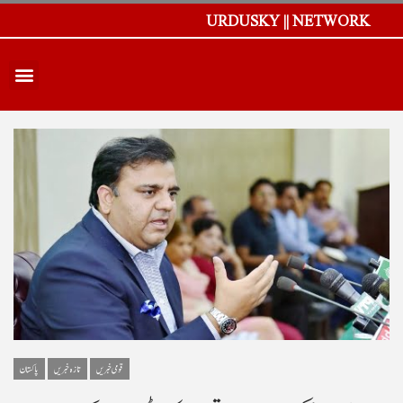
URDUSKY || NETWORK
قومی خبریں
تازہ خبریں
پاکستان