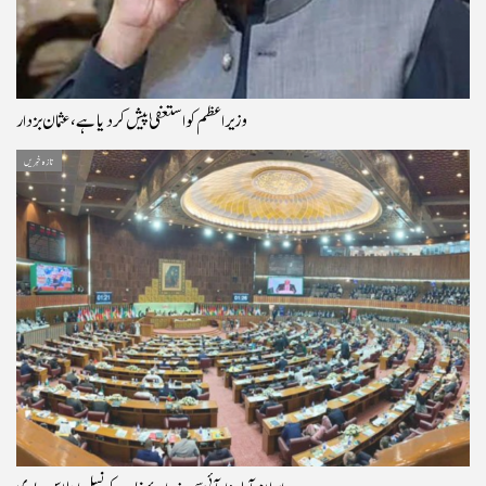
وزیراعظم کو استعفیٰ پیش کر دیا ہے، عثمان بزدار
تازہ خبریں