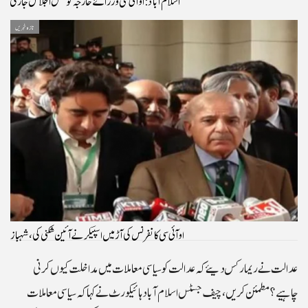
اسلام آباد: او آئی سی وزرائے خارجہ کونسل اجلاس جاری
تازہ خبریں
او آئی سی کانفرنس کی آڑ میں اسپیکر نے آئین شکنی کی، شہباز
عدالت نے ریمارکس دیئے کہ عدالت کو سیاسی معاملات میں مداخلت کیوں کرنی
چاہیے؟ مطمئن کریں، چیف جسٹس اسلام آبادہائیکورٹ نے کہا کہ سیاسی معاملات