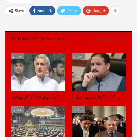
Facebook
Twitter
Google+
Share
YOU MIGHT ALSO LIKE
More From Author
قومی خبریں
تازہ خبریں
وزیراعظم کو استعفیٰ پیش کر دیا ہے، عثمان بزدار
ترین گروپ کا پالیسی کو حتمی شکل دینے کا فیصلہ
تازہ خبریں
تازہ خبریں