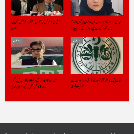
میری روز: رحیم یار خان میں خاتون پولیس افسر کا
او آئی سی کانفرنس کی آڑ میں اسپیکر نے آئین شکنی کی،
خودکشی سے پہلے والدہ کے نام پیغام،…
شہباز
تازہ خبریں
تازہ خبریں
اسٹیٹ بینک کا حکومتی سیکیورٹیز کی خرید وفروخت سے
میں ان کا شکار کر کے دکھاؤں گا، اب ایک گیند
متعلق بڑا فیصلہ
سے 3 وکٹیں گریں گی، عمران خان