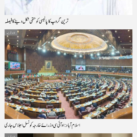
ترین گروپ کا پالیسی کو حتمی شکل دینے کا فیصلہ
تازہ خبریں
اسلام آباد: او آئی سی وزرائے خارجہ کونسل اجلاس جاری
تازہ خبریں