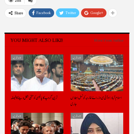
288
Facebook
Twitter
Google+
Share
YOU MIGHT ALSO LIKE
More From Author
تازہ خبریں
تازہ خبریں
اسلام آباد: او آئی سی وزرائے خارجہ کونسل اجلاس
ترین گروپ کا پالیسی کو حتمی شکل دینے کا فیصلہ
جاری
تازہ خبریں
تازہ خبریں