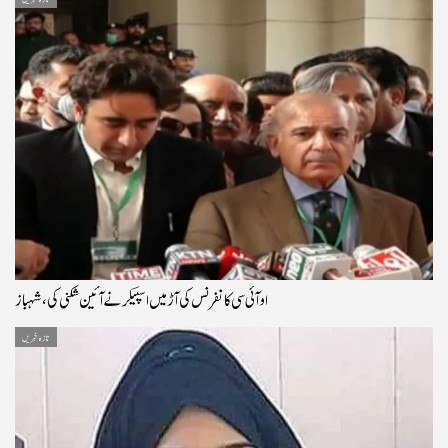
او آئی سی کانفرنس کی آڑ میں اسپیکر نے آئین شکنی کی، شہباز
تازہ خبریں