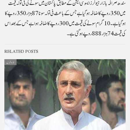
سندھ صرافہ بازار جیولرز ایسوسی ایشن کے مطابق پاکستان میں سونے کی فی تولہ قیمت
میں 350 روپے کا اضافہ ہوگیا ہے جس کے باعث فی تولہ سونا 87 ہزار 350 روپے کا
ہوگیا ہے۔ 10 گرام سونے کی قیمت میں 300 روپے کا اضافہ ہوا ہے جس کے بعد اس
کی قیمت 74 ہزار 888 روپے ہوگئی ہے۔
RELATED POSTS
تازہ خبریں