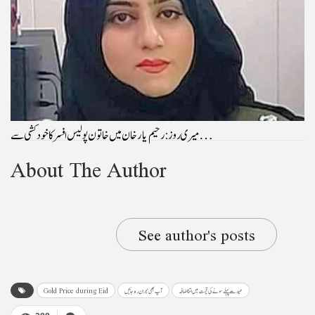
میری روز: رحیم یار خان میں خاتون پولیس افسر کا خودکشی سے…
About The Author
See author's posts
عید سے پہلے سونے کی قیمت میں اتنا اضافہ
آپ بھی حیران رہ جائیں
Gold Price during Eid