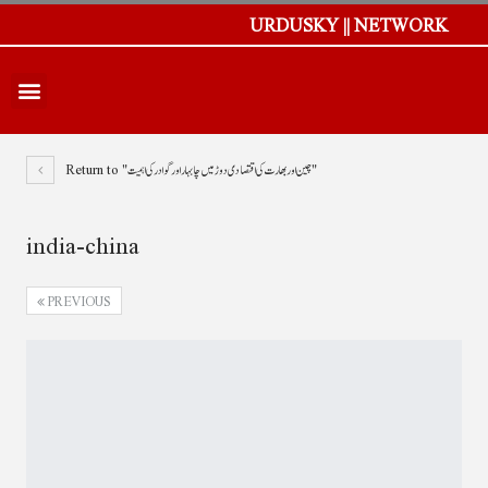
URDUSKY || NETWORK
Return to "چین اور بھارت کی اقتصادی دوڑ میں چابہار اور گوادر کی اہمیت"
india-china
PREVIOUS