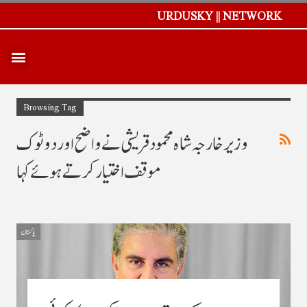
URDUSKY || NETWORK
Browsing Tag
وزیر خارجہ شاہ محمود قریشی نے واضح اور دوٹوک
موقف اختیار کرتے ہوئے کہا
پاکستان