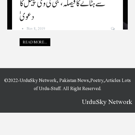
سے ہٹانے کا فیصلہ، نجی ٹی وی چینل کا
دعویٰ
Nov 8, 2019
READ MORE...
©2022-UrduSky Network, Pakistan News,Poetry,Articles Lots
of Urdu-Stuff. All Right Reserved.
UrduSky Network
WordPress Plugins
Geekfolio – Elementor Creative Portfolio & Agency WordPress Theme
GeekLove – A Responsive WordPress Wedding Theme
Geko – Startup WordPress Theme
Gekopi – Coffee Shop Blog Elementor Template Kit
Gellod – Esport Gaming Elementor Template Kit
Gema – Journal Inspired WordPress Theme
Gen AI – AI Agency & Technology Startup Elementor WordPress Theme
GenerateBlocks Pro
GeneratePress Premium GPL WordPress Plugin
Generik – Multipurpose WordPress Blog Magazine Theme