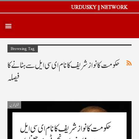
URDUSKY || NETWORK
Browsing Tag
حکومت کانوازشریف کانام ای سی ایل سے ہٹانے کا
فیصلہ
قومی خبریں
حکومت کانوازشریف کانام ای سی ایل