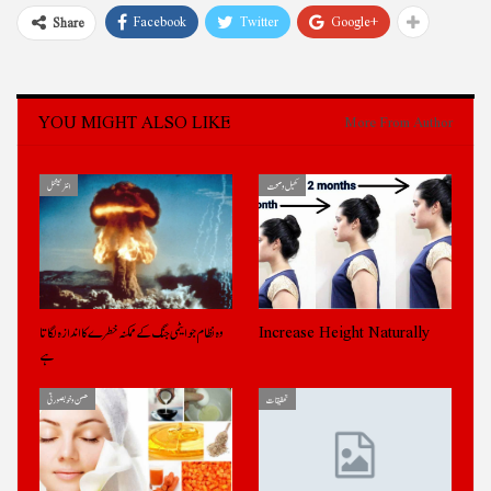
Facebook
Twitter
Google+
Share
YOU MIGHT ALSO LIKE
More From Author
کھیل و صحت
انٹرنیشنل
Increase Height Naturally
وہ نظام جو ایٹمی جنگ کے ممکنہ خطرے کا اندازہ لگاتا
ہے
تحقیقات
حسن و خوبصورتی