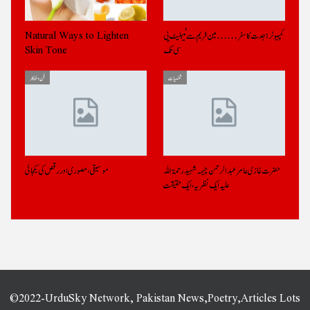
کمپیوٹر ؛ جدت کا سفر……مین فریم سےٹیبلیٹ پی
Natural Ways to Lighten
سی تک
Skin Tone
شخصیات
فن و فنکار
حضرت غازی عامر عبد الرحمن چیمہ شہید رحمة اللہ
موسیقی، مصوری اور رقص کی یکجائی
علیہ ایک نظریہ ،ایک حقیقت
©2022-UrduSky Network, Pakistan News,Poetry,Articles Lots