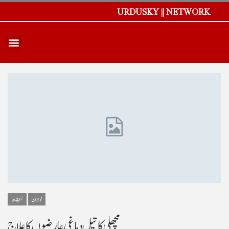
URDUSKY || NETWORK
نوجوان
تحقیقات
مچھلی کا تیل دماغی عارضوں کا علاج