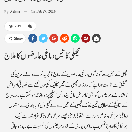
On
Feb 27, 2010
By
Admin
234
Share
مچھلی کا تیل دماغی عارضوں کا علاج
مچھلی کے تیل سے گونا گوں دماغی عارضوں کے علاج کا تجربہ کرنے والے ماہرین کی
تحقیق سے ثابت ہوا ہے کہ روزانہ مچھلی کے تیل کا ایک کیپسول نگلنے سے نفسیاتی امراض
کا شکار ایسے مریضوں کو، جن کا مرض کافی ایڈوانس اسٹیج پر ہو، افاقہ ہوسکتا ہے۔ ریسرچ
کے نتائج کے مطابق تین ماہ تک مچھلی کے تیل سے بنے کیپسول کا پابندی سے استعمال
دماغی امراض، خاص طور سے انشقاق ذہنی جیسے مرض میں مبتلا افراد میں سے ایک
چوتھائی کا علاج ممکن ہے۔ اس بیماری کے شکار مریضوں کی شخصیت بے ربط ہو جاتی