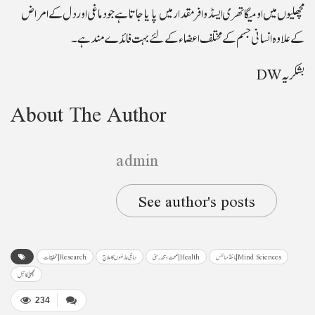
مچھلیوں میں اومیگا تھری ایسڈ وافر مقدار میں پایا جاتا ہے جو دماغی اور دل کے امراض
کے علاوہ انسانی جسم کے مختلف اعضاء کے لئے بہت فائدے مند ہے۔
بشکریہDW
About The Author
admin
See author's posts
مائنڈ سائنس | Mind Sciences
صحت و تندرستی | Health
دماغی عارضوں کا اعلاج
تحقیقات | Research
مچھلی کا تیل
234