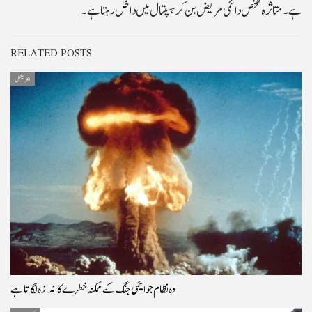
ہے۔ متاثرہ شخص دائمی مریض بن کر ہسپتال میں داخل رہتا ہے۔
RELATED POSTS
انٹرنیشنل
وہ نظام جو ایٹمی جنگ کے ممکنہ خطرے کا اندازہ لگاتا ہے