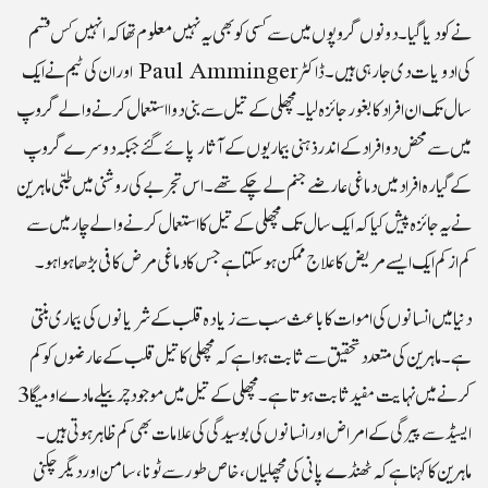
نے کو دیا گیا۔ دونوں گروپوں میں سے کسی کو بھی یہ نہیں معلوم تھا کہ انہیں کس قسم
کی ادویات دی جا رہی ہیں۔ ڈاکٹر Paul Amminger اوران کی ٹیم نے ایک
سال تک ان افراد کا بغورجائزہ لیا۔ مچھلی کے تیل سے بنی دوا استعمال کرنے والے گروپ
میں سے محض دو افراد کے اندر ذہنی بیماریوں کے آثار پائے گئے جبکہ دوسرے گروپ
کے گیارہ افراد میں دماغی عارضے جنم لے چکے تھے۔ اس تجربے کی روشنی میں طبی ماہرین
نے یہ جائزہ پیش کیا کہ ایک سال تک مچھلی کے تیل کا استعمال کرنےوالے چار میں سے
کم از کم ایک ایسے مریض کا علاج ممکن ہو سکتا ہے جس کا دماغی مرض کافی بڑھا ہوا ہو۔
دنیا میں انسانوں کی اموات کا باعث سب سے زیادہ قلب کے شریانوں کی بیماری بنتی
ہے۔ ماہرین کی متعدد تحقیق سے ثابت ہوا ہے کہ مچھلی کا تیل قلب کے عارضوں کو کم
کرنے میں نہایت مفید ثابت ہوتا ہے۔ مچھلی کے تیل میں موجود چربیلے مادے اومیگا 3
ایسیڈ سے پیرگی کے امراض اور انسانوں کی بوسیدگی کی علامات بھی کم ظاہر ہوتی ہیں۔
ماہرین کا کہنا ہے کہ ٹھنڈے پانی کی مچھلیاں، خاص طور سے ٹونا، سامن اور دیگر چکنی