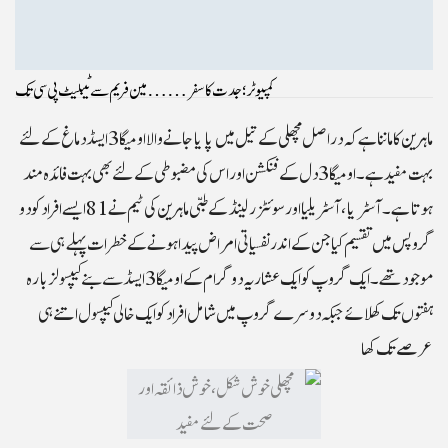
کمپیوٹر ؛ جدت کا سفر……مین فریم سےٹیبلیٹ پی سی تک
ماہرین کا ماننا ہے کہ دراصل مچھلی کے تیل میں پایا جانے والا اومیگا 3 ایسڈ دماغ کے لئے
بہت مفید ہے۔ اومیگا 3 دل کے فنکشن اوراس کی مضبوطی کے لئے بھی بہت فائدہ مند
ہوتا ہے۔ آسٹریا ، آسٹریلیا اورسوئٹزرلینڈ کے طبی ماہرین کی ٹیم نے 81 ایسے افراد کو دو
گروپس میں تقسیم کیا جن کے اندرنفسیاتی امراض پیدا ہونے کے خطرات پہلے ہی سے
موجود تھے۔ ایک گروپ کو ایک عشاریہ دو گرام کے اومیگا 3 ایسڈ سے بنے کیپسولزبارہ
ہفتوں تک کھلائے جبکہ دوسرے گروپ میں شامل افراد کو ایک خالی کیپسول اتنے ہی
عرصے تک کھا