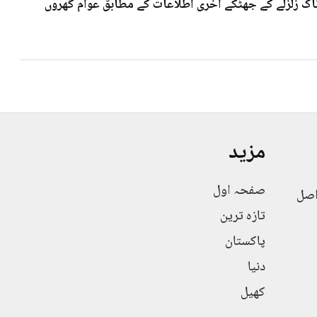
 7۰3شدت کے خوف ناک زلزلے کے جھٹکے آخری اطلاعات کے مطابق عوام گھروں
مزید
صفحہ اول
اصل
تازہ ترین
پاکستان
دنیا
کھیل