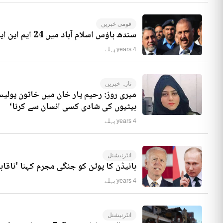
قومی خبریں
سندھ ہاؤس اسلام آباد میں 24 ایم این ایز موجود ہیں، راجہ ریاض کا انکشاف
4 years پہلے
تازہ خبریں
میری روز: رحیم یار خان میں خاتون پولیس
بیٹیوں کی شادی کسی انسان سے کرنا‘
4 years پہلے
انٹرنیشنل
بائیڈن کا پوٹن کو جنگی مجرم کہنا 'ناقاب
4 years پہلے
انٹرنیشنل