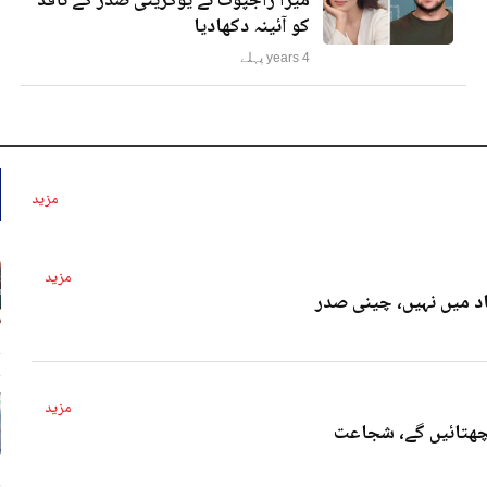
میرا راجپوت نے یوکرینی صدر کے ناقد
کو آئینہ دکھادیا
4 years پہلے
مزید
مزید
د میں نہیں، چینی صدر
4 
مزید
پچھتائیں گے، شجاعت
4 