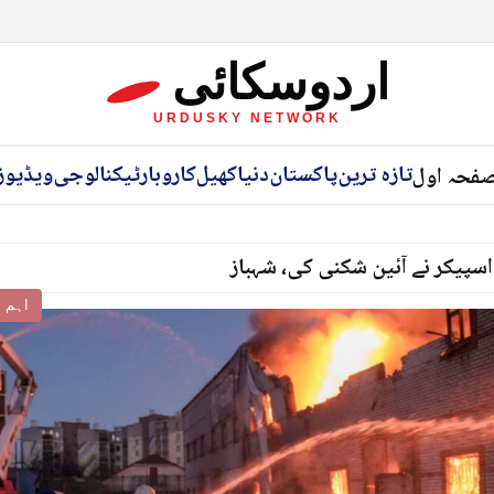
اردوسکائی
URDUSKY NETWORK
تازہ ترین
پاکستان
دنیا
کھیل
کاروبار
ٹیکنالوجی
ویڈیوز
فحہ اول
اسپیکر نے آئین شکنی کی، شہباز
اہم خ