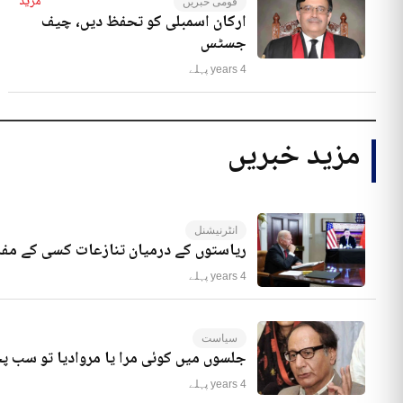
مزید
قومی خبریں
ارکان اسمبلی کو تحفظ دیں، چیف
جسٹس
4 years پہلے
مزید خبریں
انٹرنیشنل
ریاستوں کے درمیان تنازعات کسی کے مفا
4 years پہلے
سیاست
جلسوں میں کوئی مرا یا مروادیا تو سب 
4 years پہلے