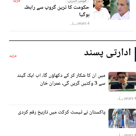
مزید
قومی خبریں
حکومت کا ترین گروپ سے رابطہ
ہوگیا
4 years پہلے
ادارتی پسند
مزید
میں ان کا شکار کر کے دکھاؤں گا، اب ایک گیند
سے 3 وکٹیں گریں گی، عمران خان
years پہلے
پاکستان نے ٹیسٹ کرکٹ میں تاریخ رقم کردی
years پہلے