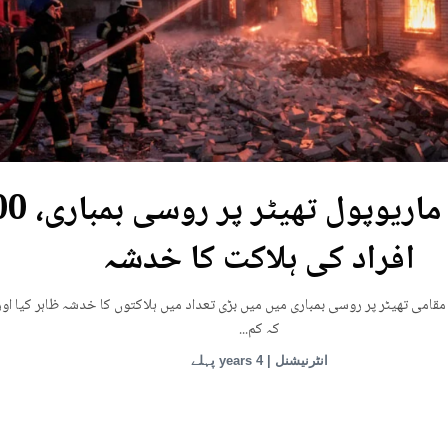
یوکرین: ماریوپول تھی
افراد کی ہلاکت کا خدشہ
قامی تھیٹر پر روسی بمباری میں میں بڑی تعداد میں ہلاکتوں کا خدشہ ظاہر کیا اور
کہ کم...
انٹرنیشنل | 4 years پہلے