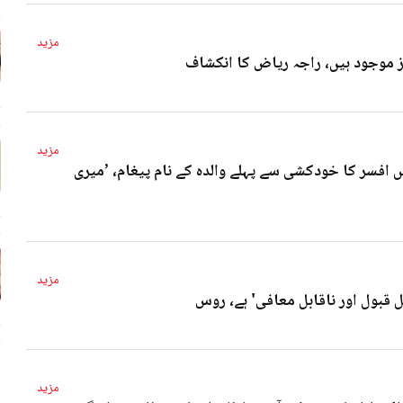
مزید
4 
مزید
 افسر کا خودکشی سے پہلے والدہ کے نام پیغام، ’میری
4 
مزید
ل قبول اور ناقابل معافی' ہے، روس
4 
مزید