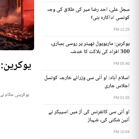
سجل علی، احد رضا میر کی طلاق کی وجہ
کونسی اداکارہ بنی؟
12:25 PM
یوکرین: ماریوپول تھیٹر پر روسی بمباری،
300 افراد کی ہلاکت کا خدشہ
05:40 PM
اسلام آباد: او آئی سی وزرائے خارجہ کونسل
اجلاس جاری
یوکرینی حکام نے م
01:55 PM
او آئی سی کانفرنس کی آڑ میں اسپیکر نے
آئین شکنی کی، شہباز
10:04 PM