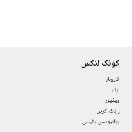
کوئک لنکس
کاروبار
آراء
ویڈیوز
رابطہ کریں
پرائیویسی پالیسی