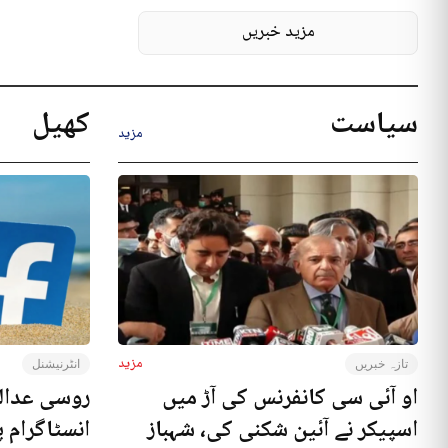
مزید خبریں
سیاست
کھیل
مزید
مزید
تازہ خبریں
انٹرنیشنل
او آئی سی کانفرنس کی آڑ میں
روسی عدال
اسپیکر نے آئین شکنی کی، شہباز
انسٹاگرام پ