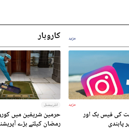
کاروبار
مزید
مزید
انٹرنیشنل
ت کی فیس بک اور
حرمین شریفین میں کورون
ر پابندی
رمضان کیلئے بڑے آپریش