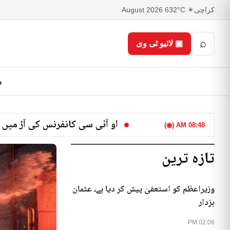
کراچی
☀ 32°C
6 August 2026
⌕
▣ لائیو ٹی وی
ص
او آئی سی کانفرنس کی آڑ میں 
08:48 AM (◉)
تازہ ترین
وزیراعظم کو استعفیٰ پیش کر دیا ہے، عثمان
بزدار
02:06 PM