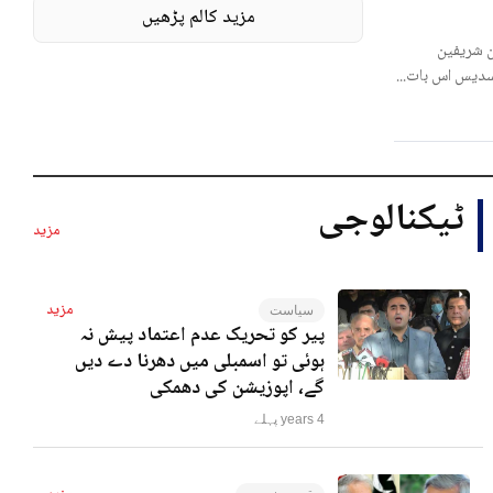
مزید کالم پڑھیں
 شریفین
لسدیس اس بات...
ٹیکنالوجی
مزید
مزید
سیاست
پیر کو تحریک عدم اعتماد پیش نہ
ہوئی تو اسمبلی میں دھرنا دے دیں
گے، اپوزیشن کی دھمکی
4 years پہلے