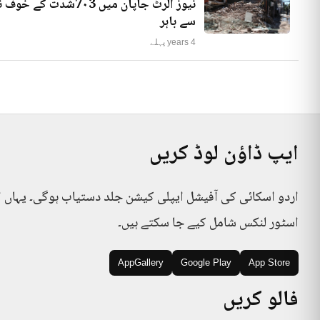
نیوز الرٹ جاپان میں
سے باہر
4 years پہلے
ایپ ڈاؤن لوڈ کریں
اردو اسکائی کی آفیشل ایپلی کیشن جلد دستیاب ہوگی۔ یہاں 
اسٹور لنکس شامل کیے جا سکتے ہیں۔
AppGallery
Google Play
App Store
فالو کریں