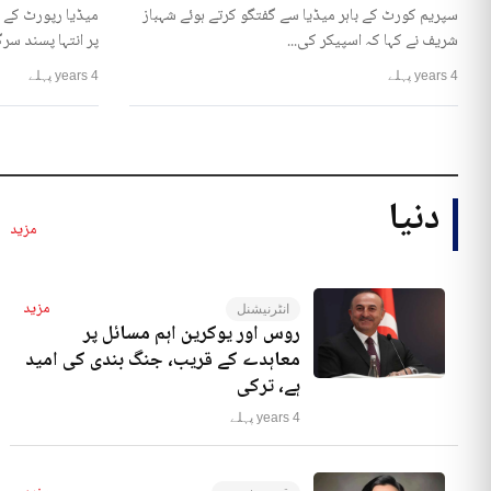
سپریم کورٹ کے باہر میڈیا سے گفتگو کرتے ہوئے شہباز
میڈیا رپورٹ کے 
شریف نے کہا کہ اسپیکر کی...
پر انتہا پسند سرگ
4 years پہلے
4 years پہلے
دنیا
مزید
مزید
انٹرنیشنل
روس اور یوکرین اہم مسائل پر
معاہدے کے قریب، جنگ بندی کی امید
ہے، ترکی
4 years پہلے