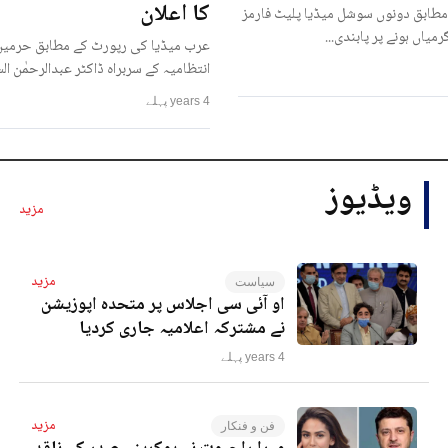
کا اعلان
مطابق دونوں سوشل میڈیا پلیٹ فارمز
رمیاں ہونے پر پابندی...
عرب میڈیا کی رپورٹ کے مطابق حرمین
انتظامیہ کے سربراہ ڈاکٹر عبدالرحمٰن ا
4 years پہلے
ویڈیوز
مزید
مزید
سیاست
او آئی سی اجلاس پر متحدہ اپوزیشن
نے مشترکہ اعلامیہ جاری کردیا
4 years پہلے
مزید
فن و فنکار