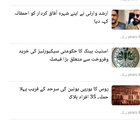
ارشد وارثی نے اپنے شہرہ آفاق کردار کو احمقانہ
کہہ دیا
years پہلے
اسٹیٹ بینک کا حکومتی سیکیورٹیز کی خرید
وفروخت سے متعلق بڑا فیصلہ
years پہلے
روس کا یورپی یونین کی سرحد کے قریب پہلا
حملہ، 35 افراد ہلاک
years پہلے