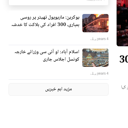
یوکرین: ماریوپول تھیٹر پر روسی
بمباری، 300 افراد کی ہلاکت کا خدشہ
4 years پہلے
اسلام آباد: او آئی سی وزرائے خارجہ
ٹر پر روسی بمباری، 300
کونسل اجلاس جاری
4 years پہلے
 کہا
مزید اہم خبریں