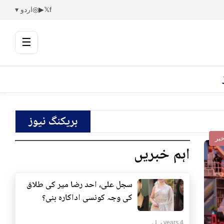
f
𝕏
▶
◎
اردو ▾
☰
بریکنگ نیوز
بر
اہم خبریں
سجل علی، احد رضا میر کی طلاق
کی وجہ کونسی اداکارہ بنی؟
4 years پہلے