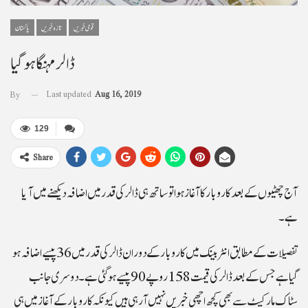
قومی خبریں
تازہ خبریں
پاکستان
ڈالر مہنگا ہو گیا
Last updated
Aug 16, 2019
By
129
Share
آج چھٹیوں کے بعد کاروبار کا آغاز ہو ا تو ساتھ ہی ڈالر کی قدر میں اضافہ دیکھنے میں آیا
ہے ۔
تفصیلات کے مطابق انٹربینک میں کاروبار کے دوران ڈالر کی قدر میں 36 پیسے اضافہ ہو
گیاہے جس کے بعد ڈالر کی قیمت 158 روپے 90 پیسے ہو گئی ہے ۔دوسری جانب
سٹاک مارکیٹ سے بھی کچھ اچھی خبریں نہیں آ رہی ہیں کیونکہ کاروبار کے آغازمیں ہی