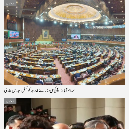
تازہ خبریں
اسلام آباد: او آئی سی وزرائے خارجہ کونسل اجلاس جاری
تازہ خبریں