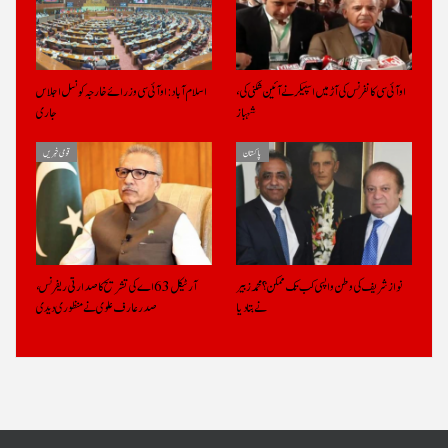
او آئی سی کانفرنس کی آڑ میں اسپیکر نے آئین شکنی کی،
اسلام آباد: او آئی سی وزرائے خارجہ کونسل اجلاس
شہباز
جاری
پاکستان
قومی خبریں
نواز شریف کی وطن واپسی کب تک ممکن؟ محمد زبیر
آرٹیکل 63 اے کی تشریح کا صدارتی ریفرنس،
نے بتادیا
صدرعارف علوی نے منظوری دیدی