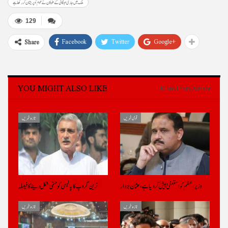
ملک میں جاری مہنگائی کے طوفان نے عوام کو پریشان کر رکھا ہے
129
Facebook
Twitter
Google+
Share
YOU MIGHT ALSO LIKE
More From Author
قومی خبریں
تازہ خبریں
وزیراعظم کو استعفیٰ پیش کر دیا ہے، عثمان بزدار
ترین گروپ کا پالیسی کو حتمی شکل دینے کا فیصلہ
تازہ خبریں
تازہ خبریں