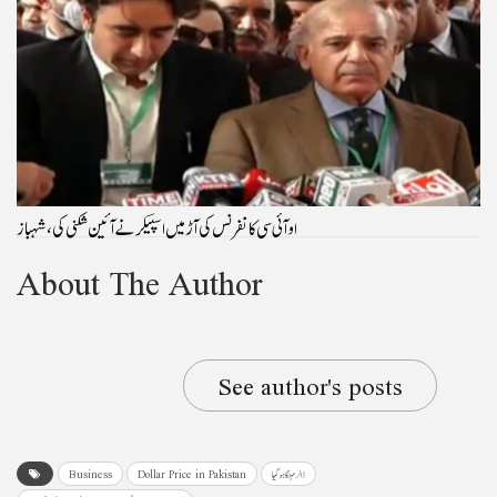
او آئی سی کانفرنس کی آڑ میں اسپیکر نے آئین شکنی کی، شہباز
About The Author
See author's posts
ڈالر مہنگا ہو گیا
Dollar Price in Pakistan
Business